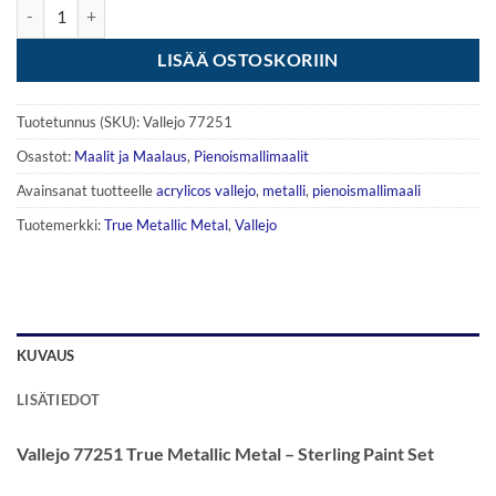
Vallejo True Metallic Metal - Sterling Silver Paint Set määrä
LISÄÄ OSTOSKORIIN
Tuotetunnus (SKU):
Vallejo 77251
Osastot:
Maalit ja Maalaus
,
Pienoismallimaalit
Avainsanat tuotteelle
acrylicos vallejo
,
metalli
,
pienoismallimaali
Tuotemerkki:
True Metallic Metal
,
Vallejo
KUVAUS
LISÄTIEDOT
Vallejo 77251 True Metallic Metal – Sterling Paint Set