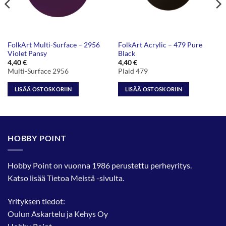
FolkArt Multi-Surface – 2956
FolkArt Acrylic – 479 Pure
Violet Pansy
Black
4,40
€
4,40
€
Multi-Surface 2956
Plaid 479
LISÄÄ OSTOSKORIIN
LISÄÄ OSTOSKORIIN
HOBBY POINT
Hobby Point on vuonna 1986 perustettu perheyritys.
Katso lisää
Tietoa Meistä
-sivulta.
Yrityksen tiedot:
Oulun Askartelu ja Kehys Oy