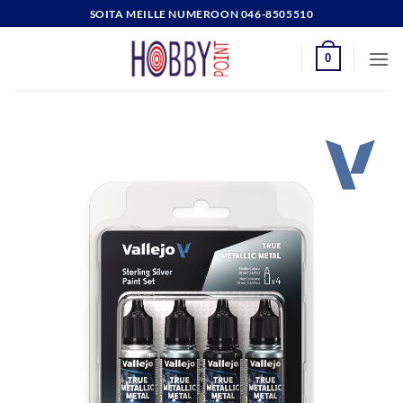
Skip
SOITA MEILLE NUMEROON 046-8505510
to
content
0