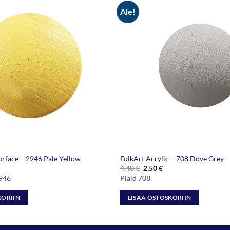
Ale!
urface – 2946 Pale Yellow
FolkArt Acrylic – 708 Dove Grey
Alkuperäinen
Nykyinen
4,40
€
2,50
€
hinta
hinta
2946
Plaid 708
oli:
on:
4,40 €.
2,50 €.
KORIIN
LISÄÄ OSTOSKORIIN