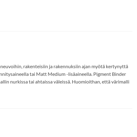
euvoihin, rakenteisiin ja rakennuksiin ajan myötä kertynyttä
innitysaineella tai Matt Medium -lisäaineella. Pigment Binder
n nurkissa tai ahtaissa väleissä. Huomioithan, että värimalli