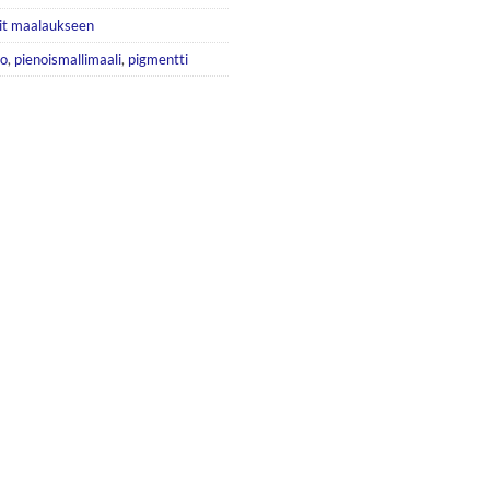
it maalaukseen
jo
,
pienoismallimaali
,
pigmentti