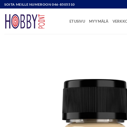
Skip
SOITA MEILLE NUMEROON 046-8505510
to
content
ETUSIVU
MYYMÄLÄ
VERKK