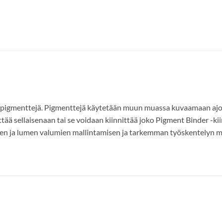
ä pigmenttejä. Pigmenttejä käytetään muun muassa kuvaamaan ajon
ttää sellaisenaan tai se voidaan kiinnittää joko Pigment Binder -ki
n ja lumen valumien mallintamisen ja tarkemman työskentelyn malli