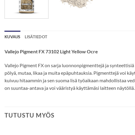
KUVAUS
LISÄTIEDOT
Vallejo Pigment FX 73102 Light Yellow Ocre
Vallejo Pigment FX on sarja luonnonpigmenttejä ja synteettisi
pölyä, mutaa, likaa ja muita epäpuhtauksia. Pigmenttejä voi käy
kuivuu hitaammin ja sen suoma lisä työaikaan mahdollistaa vede
on suuntaa-antava ja voi vääristyä käyttämäsi laitteen näytöllä.
TUTUSTU MYÖS