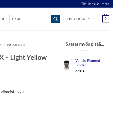
Tilauksesi seuranta
Etsi:
0
LOGI
OSTOSKORI /
0,00
€
Saatat myös pitää...
S
/
PIGMENTIT
X – Light Yellow
Vallejo Pigment
Binder
6,30
€
 viimeistelyyn