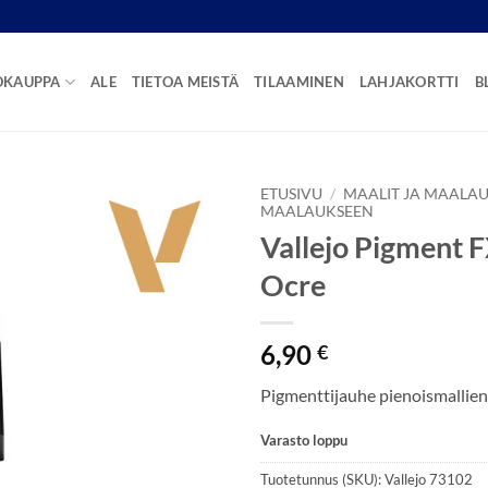
OKAUPPA
ALE
TIETOA MEISTÄ
TILAAMINEN
LAHJAKORTTI
B
ETUSIVU
/
MAALIT JA MAALAU
MAALAUKSEEN
Vallejo Pigment F
Ocre
6,90
€
Pigmenttijauhe pienoismallien
Varasto loppu
Tuotetunnus (SKU):
Vallejo 73102