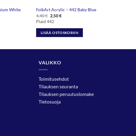
anium White
FolkArt Acrylic – 442 Baby Blue
Alkuperäinen
Nykyinen
4,40
€
2,50
€
hinta
hinta
Plaid 442
oli:
on:
4,40 €.
2,50 €.
LISÄÄ OSTOSKORIIN
VALIKKO
Toimitusehdot
Tilauksen seuranta
Tilauksen peruutuslomake
Tietosuoja