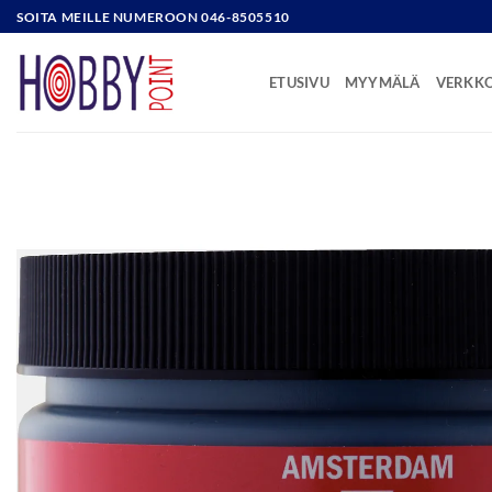
Skip
SOITA MEILLE NUMEROON 046-8505510
to
content
ETUSIVU
MYYMÄLÄ
VERKK