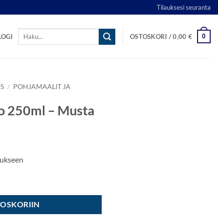
Tilauksesi seuranta
Etsi:
0
LOGI
OSTOSKORI /
0,00
€
S
/
POHJAMAALIT JA
 250ml – Musta
tukseen
 määrä
TOSKORIIN