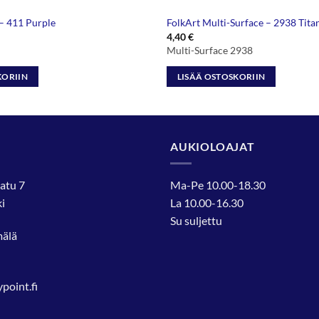
 – 411 Purple
FolkArt Multi-Surface – 2938 Tit
äinen
kyinen
4,40
€
nta
Multi-Surface 2938
:
50 €.
KORIIN
LISÄÄ OSTOSKORIIN
AUKIOLOAJAT
atu 7
Ma-Pe 10.00-18.30
i
La 10.00-16.30
Su suljettu
mälä
oint.fi