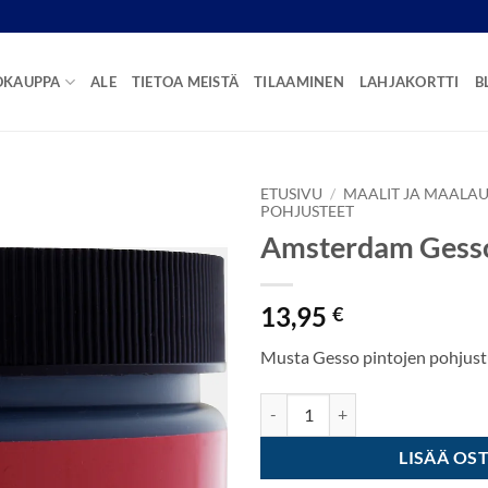
OKAUPPA
ALE
TIETOA MEISTÄ
TILAAMINEN
LAHJAKORTTI
B
ETUSIVU
/
MAALIT JA MAALAU
POHJUSTEET
Amsterdam Gesso
13,95
€
Musta Gesso pintojen pohjus
Amsterdam Gesso 250ml - Musta
LISÄÄ OS