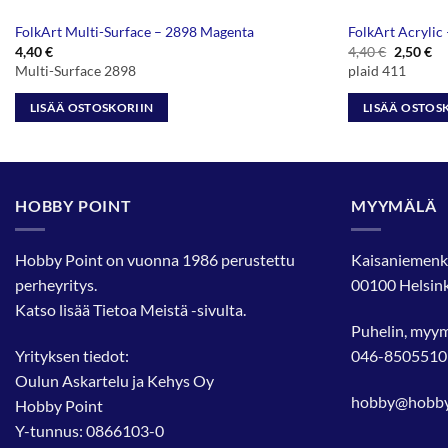
FolkArt Multi-Surface – 2898 Magenta
FolkArt Acrylic
Alkuper
Ny
4,40
€
4,40
€
2,50
€
hinta
hi
Multi-Surface 2898
plaid 411
oli:
on
4,40 €.
2,
LISÄÄ OSTOSKORIIN
LISÄÄ OSTOS
HOBBY POINT
MYYMÄLÄ
Hobby Point on vuonna 1986 perustettu
Kaisaniemenk
perheyritys.
00100 Helsink
Katso lisää
Tietoa Meistä
-sivulta.
Puhelin, myy
Yrityksen tiedot:
046-8505510
Oulun Askartelu ja Kehys Oy
hobby@hobbyp
Hobby Point
Y-tunnus: 0866103-0