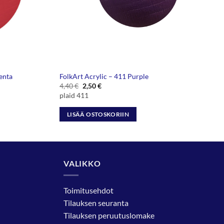
enta
FolkArt Acrylic – 411 Purple
Alkuperäinen
Nykyinen
4,40
€
2,50
€
hinta
hinta
plaid 411
oli:
on:
4,40 €.
2,50 €.
LISÄÄ OSTOSKORIIN
VALIKKO
Toimitusehdot
Tilauksen seuranta
Tilauksen peruutuslomake