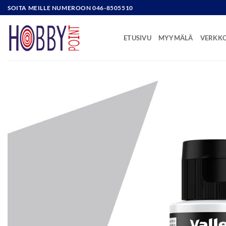
Skip
SOITA MEILLE NUMEROON 046-8505510
to
content
ETUSIVU
MYYMÄLÄ
VERKK