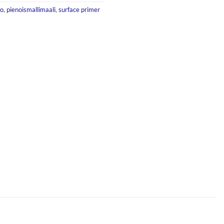
jo
,
pienoismallimaali
,
surface primer