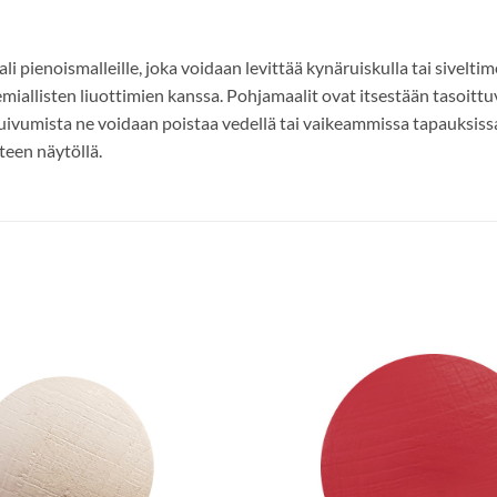
pienoismalleille, joka voidaan levittää kynäruiskulla tai siveltime
kemiallisten liuottimien kanssa. Pohjamaalit ovat itsestään tasoittu
ta kuivumista ne voidaan poistaa vedellä tai vaikeammissa tapauksi
teen näytöllä.