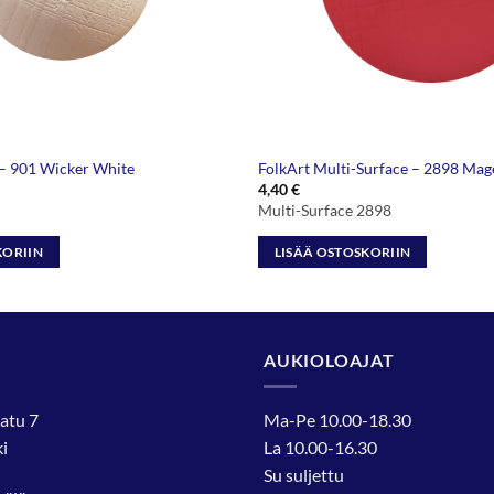
 – 901 Wicker White
FolkArt Multi-Surface – 2898 Mag
äinen
kyinen
4,40
€
nta
Multi-Surface 2898
:
50 €.
KORIIN
LISÄÄ OSTOSKORIIN
AUKIOLOAJAT
atu 7
Ma-Pe 10.00-18.30
i
La 10.00-16.30
Su suljettu