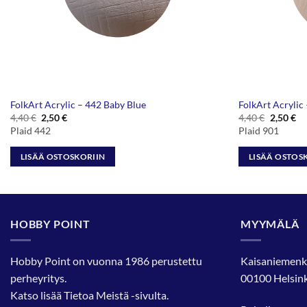
FolkArt Acrylic – 442 Baby Blue
FolkArt Acrylic
Alkuperäinen
Nykyinen
Alkuper
Ny
4,40
€
2,50
€
4,40
€
2,50
€
hinta
hinta
hinta
hi
Plaid 442
Plaid 901
oli:
on:
oli:
on
4,40 €.
2,50 €.
4,40 €.
2,
LISÄÄ OSTOSKORIIN
LISÄÄ OSTOS
HOBBY POINT
MYYMÄLÄ
Hobby Point on vuonna 1986 perustettu
Kaisaniemenk
perheyritys.
00100 Helsink
Katso lisää
Tietoa Meistä
-sivulta.