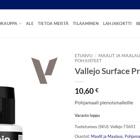
OKAUPPA
ALE
TIETOA MEISTÄ
TILAAMINEN
LAHJAKORTTI
B
ETUSIVU
/
MAALIT JA MAALAU
POHJUSTEET
Vallejo Surface P
10,60
€
Pohjamaali pienoismalleille
Varasto loppu
Tuotetunnus (SKU):
Vallejo 73601
Osastot:
Maalit ja Maalaus
,
Pohjamaa