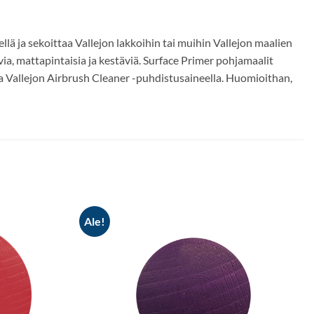
llä ja sekoittaa Vallejon lakkoihin tai muihin Vallejon maalien
via, mattapintaisia ja kestäviä. Surface Primer pohjamaalit
ssa Vallejon Airbrush Cleaner -puhdistusaineella. Huomioithan,
Ale!