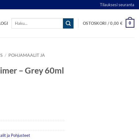
Tilauksesi seuranta
Etsi:
0
LOGI
OSTOSKORI /
0,00
€
S
/
POHJAMAALIT JA
rimer – Grey 60ml
lit ja Pohjusteet