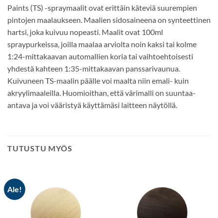
Paints (TS) -spraymaalit ovat erittäin käteviä suurempien
pintojen maalaukseen. Maalien sidosaineena on synteettinen
hartsi, joka kuivuu nopeasti. Maalit ovat 100ml
spraypurkeissa, joilla maalaa arviolta noin kaksi tai kolme
1:24-mittakaavan automallien koria tai vaihtoehtoisesti
yhdestä kahteen 1:35-mittakaavan panssarivaunua.
Kuivuneen TS-maalin päälle voi maalta niin emali- kuin
akryylimaaleilla. Huomioithan, että värimalli on suuntaa-
antava ja voi vääristyä käyttämäsi laitteen näytöllä.
TUTUSTU MYÖS
Ale!