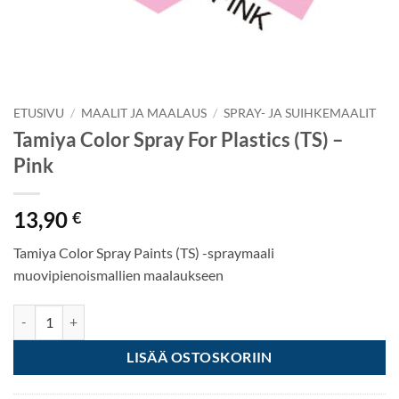
ETUSIVU
/
MAALIT JA MAALAUS
/
SPRAY- JA SUIHKEMAALIT
Tamiya Color Spray For Plastics (TS) –
Pink
13,90
€
Tamiya Color Spray Paints (TS) -spraymaali
muovipienoismallien maalaukseen
Tamiya Color Spray For Plastics (TS) - Pink määrä
LISÄÄ OSTOSKORIIN