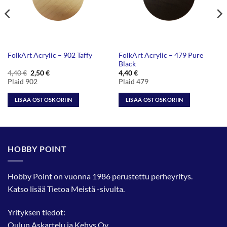
FolkArt Acrylic – 479 Pure
FolkArt Acrylic – 902 Taffy
Black
Alkuperäinen
Nykyinen
4,40
€
2,50
€
4,40
€
hinta
hinta
Plaid 902
Plaid 479
oli:
on:
4,40 €.
2,50 €.
LISÄÄ OSTOSKORIIN
LISÄÄ OSTOSKORIIN
HOBBY POINT
Hobby Point on vuonna 1986 perustettu perheyritys.
Katso lisää
Tietoa Meistä
-sivulta.
Yrityksen tiedot:
Oulun Askartelu ja Kehys Oy