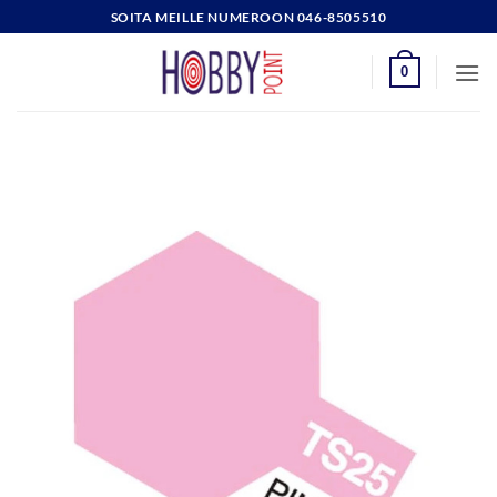
Skip
SOITA MEILLE NUMEROON 046-8505510
to
content
0