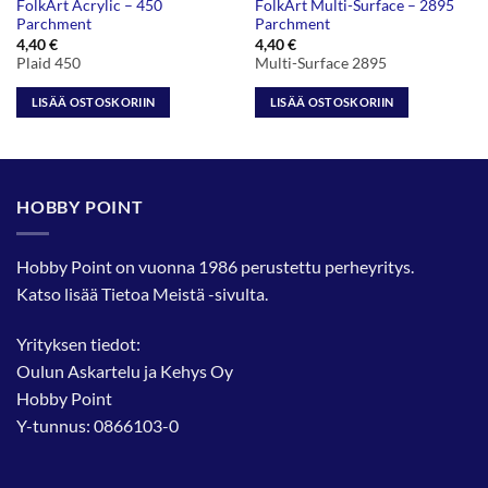
FolkArt Acrylic – 450
FolkArt Multi-Surface – 2895
Parchment
Parchment
4,40
€
4,40
€
Plaid 450
Multi-Surface 2895
LISÄÄ OSTOSKORIIN
LISÄÄ OSTOSKORIIN
HOBBY POINT
Hobby Point on vuonna 1986 perustettu perheyritys.
Katso lisää
Tietoa Meistä
-sivulta.
Yrityksen tiedot:
Oulun Askartelu ja Kehys Oy
Hobby Point
Y-tunnus: 0866103-0