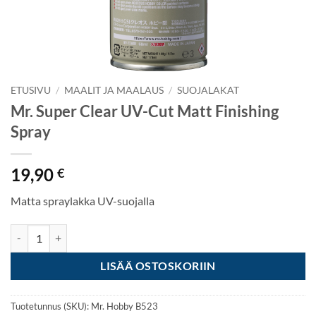
ETUSIVU
/
MAALIT JA MAALAUS
/
SUOJALAKAT
Mr. Super Clear UV-Cut Matt Finishing
Spray
19,90
€
Matta spraylakka UV-suojalla
Mr. Super Clear UV-Cut Matt Finishing Spray määrä
LISÄÄ OSTOSKORIIN
Tuotetunnus (SKU):
Mr. Hobby B523