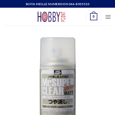
Skip
SOITA MEILLE NUMEROON 046-8505510
to
content
0