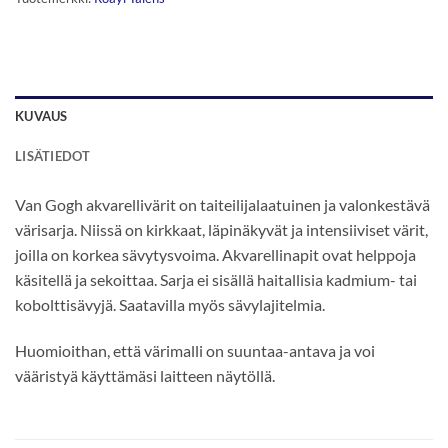
KUVAUS
LISÄTIEDOT
Van Gogh akvarellivärit on taiteilijalaatuinen ja valonkestävä
värisarja. Niissä on kirkkaat, läpinäkyvät ja intensiiviset värit,
joilla on korkea sävytysvoima. Akvarellinapit ovat helppoja
käsitellä ja sekoittaa. Sarja ei sisällä haitallisia kadmium- tai
kobolttisävyjä. Saatavilla myös sävylajitelmia.
Huomioithan, että värimalli on suuntaa-antava ja voi
vääristyä käyttämäsi laitteen näytöllä.