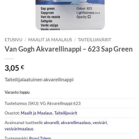
ETUSIVU
/
MAALIT JA MAALAUS
/
TAITEILIJAVÄRIT
Van Gogh Akvarellinappi – 623 Sap Green
3,05
€
Taiteilijalaatuinen akvarellinappi
Varasto loppu
Tuotetunnus (SKU):
VG Akvarellinappi 623
Osastot:
Maalit ja Maalaus
,
Taiteilijavärit
Avainsanat tuotteelle
akvarelli
,
akvarellimaalaus
,
vesiväri
,
vesivärimaalaus
Tuotemerkki:
Roayl Talens