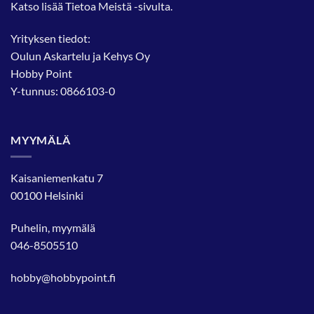
Katso lisää
Tietoa Meistä
-sivulta.
Yrityksen tiedot:
Oulun Askartelu ja Kehys Oy
Hobby Point
Y-tunnus: 0866103-0
MYYMÄLÄ
Kaisaniemenkatu 7
00100 Helsinki
Puhelin, myymälä
046-8505510
hobby@hobbypoint.fi