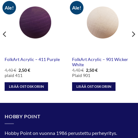
Ale!
Ale!
FolkArt Acrylic – 901 Wicker
FolkArt Acrylic – 411 Purple
White
Alkuperäinen
Nykyinen
Alkuperäinen
Nykyinen
4,40
€
2,50
€
4,40
€
2,50
€
hinta
hinta
hinta
hinta
plaid 411
Plaid 901
oli:
on:
oli:
on:
4,40 €.
2,50 €.
4,40 €.
2,50 €.
LISÄÄ OSTOSKORIIN
LISÄÄ OSTOSKORIIN
HOBBY POINT
Hobby Point on vuonna 1986 perustettu perheyritys.