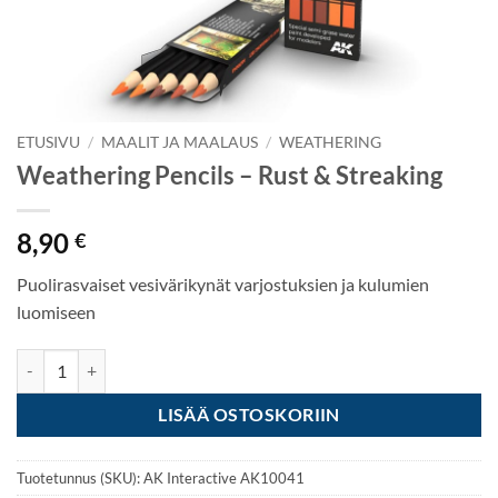
ETUSIVU
/
MAALIT JA MAALAUS
/
WEATHERING
Weathering Pencils – Rust & Streaking
8,90
€
Puolirasvaiset vesivärikynät varjostuksien ja kulumien
luomiseen
Weathering Pencils - Rust & Streaking määrä
LISÄÄ OSTOSKORIIN
Tuotetunnus (SKU):
AK Interactive AK10041