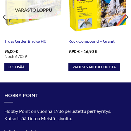
VARASTO LOPPU
Truss Girder Bridge H0
Rock Compound – Granit
Hintaluokka:
95,00
€
9,90
€
–
16,90
€
9,90 €
Noch 67029
-
16,90 €
LUE LISÄÄ
VALITSE VAIHTOEHDOISTA
Tällä
tuotteella
on
useampi
HOBBY POINT
muunnelma.
Voit
tehdä
Hobby Point on vuonna 1986 perustettu perheyritys.
valinnat
Katso lisää
Tietoa Meistä
-sivulta.
tuotteen
sivulla.