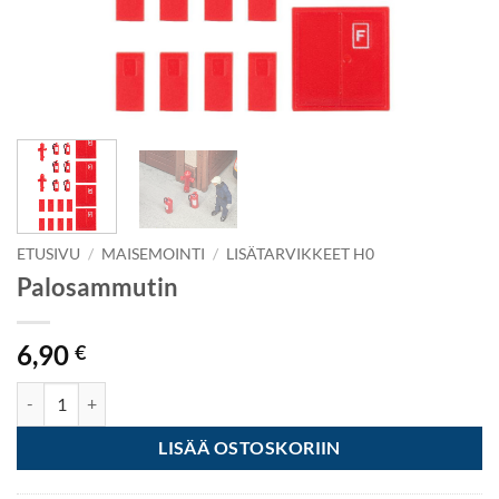
ETUSIVU
/
MAISEMOINTI
/
LISÄTARVIKKEET H0
Palosammutin
6,90
€
Palosammutin määrä
LISÄÄ OSTOSKORIIN