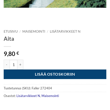
ETUSIVU
/
MAISEMOINTI
/
LISÄTARVIKKEET N
Aita
9,80
€
Aita määrä
LISÄÄ OSTOSKORIIN
Tuotetunnus (SKU):
Faller 272404
Osastot:
Lisätarvikkeet N
,
Maisemointi