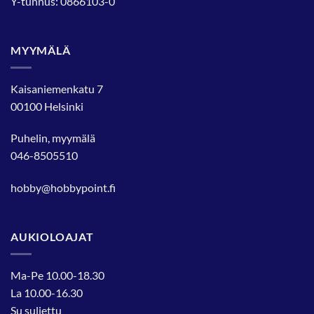
Y-tunnus: 0866103-0
MYYMÄLÄ
Kaisaniemenkatu 7
00100 Helsinki
Puhelin, myymälä
046-8505510
hobby@hobbypoint.fi
AUKIOLOAJAT
Ma-Pe 10.00-18.30
La 10.00-16.30
Su suljettu