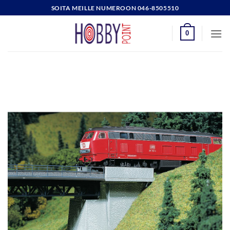
Skip
SOITA MEILLE NUMEROON 046-8505510
to
content
0