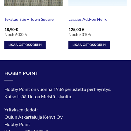
Tekstuuritie – Town Square
Laggies Add-on Helix
18,90
€
125,00
€
Noch 60325
Noch 53105
LISÄÄ OSTOSKORIIN
LISÄÄ OSTOSKORIIN
HOBBY POINT
Hobby Point on vuonna 1986 perustettu perheyritys.
Katso lisää
Tietoa Meistä
-sivulta.
Yrityksen tiedot:
Oulun Askartelu ja Kehys Oy
Hobby Point