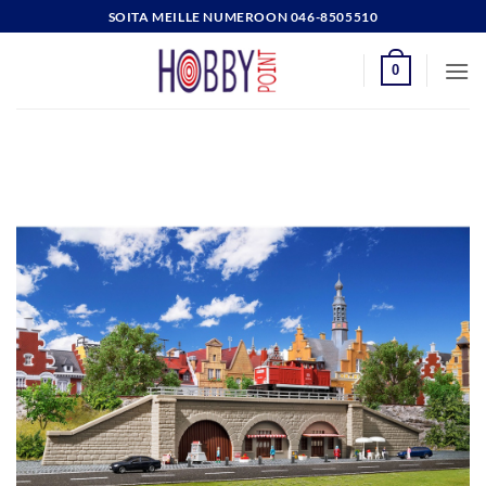
Skip
SOITA MEILLE NUMEROON 046-8505510
to
content
0