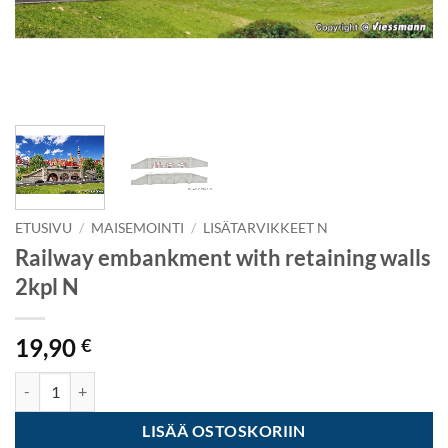
ETUSIVU
/
MAISEMOINTI
/
LISÄTARVIKKEET N
Railway embankment with retaining walls
2kpl N
19,90
€
Railway embankment with retaining walls 2kpl N määrä
LISÄÄ OSTOSKORIIN