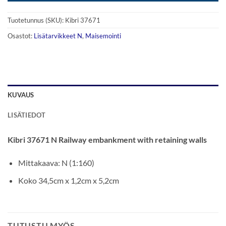
Tuotetunnus (SKU):
Kibri 37671
Osastot:
Lisätarvikkeet N
,
Maisemointi
KUVAUS
LISÄTIEDOT
Kibri 37671 N Railway embankment with retaining walls
Mittakaava: N (1:160)
Koko 34,5cm x 1,2cm x 5,2cm
TUTUSTU MYÖS