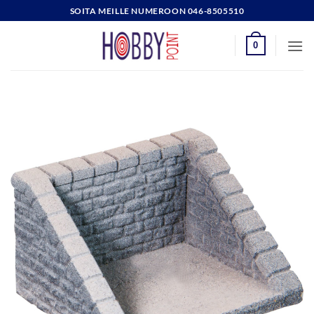
Skip
SOITA MEILLE NUMEROON 046-8505510
to
content
0