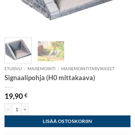
ETUSIVU
/
MAISEMOINTI
/
MAISEMOINTITARVIKKEET
Signaalipohja (H0 mittakaava)
19,90
€
Signaalipohja (H0 mittakaava) määrä
LISÄÄ OSTOSKORIIN