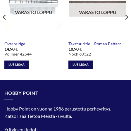
VARASTO LOPPU
VARASTO LOPPU
Overbridge
Tekstuuritie – Roman Pattern
14,90
€
18,90
€
Vollmer 42544
Noch 60322
LUE LISÄÄ
LUE LISÄÄ
HOBBY POINT
Hobby Point on vuonna 1986 perustettu perheyritys.
Katso lisää
Tietoa Meistä
-sivulta.
Yrityksen tiedot: