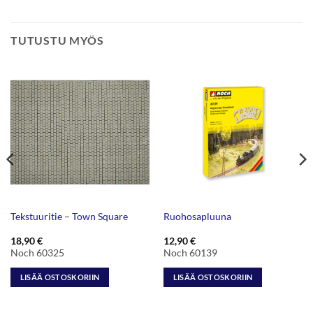
TUTUSTU MYÖS
Tekstuuritie – Town Square
Ruohosapluuna
18,90
€
12,90
€
Noch 60325
Noch 60139
LISÄÄ OSTOSKORIIN
LISÄÄ OSTOSKORIIN