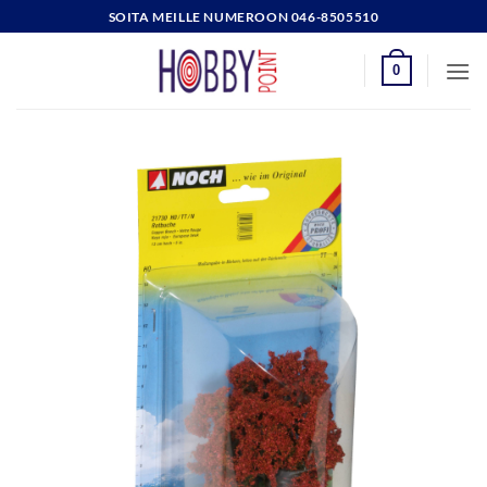
Skip
SOITA MEILLE NUMEROON 046-8505510
to
content
0