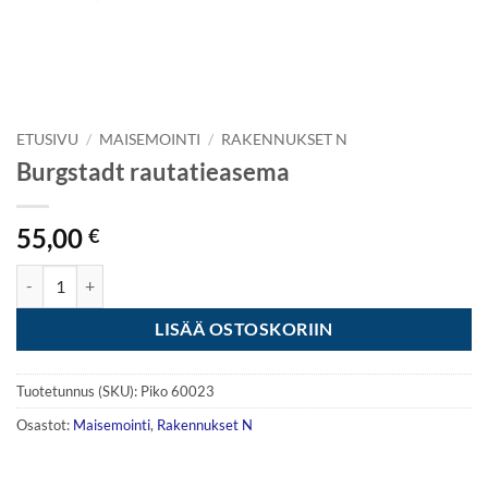
ETUSIVU
/
MAISEMOINTI
/
RAKENNUKSET N
Burgstadt rautatieasema
55,00
€
Burgstadt rautatieasema määrä
LISÄÄ OSTOSKORIIN
Tuotetunnus (SKU):
Piko 60023
Osastot:
Maisemointi
,
Rakennukset N