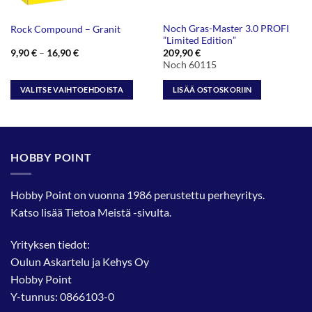
Noch Gras-Master 3.0 PROFI
Rock Compound – Granit
”Limited Edition”
Hintaluokka:
9,90
€
–
16,90
€
209,90
€
9,90 €
Noch 60115
-
16,90 €
VALITSE VAIHTOEHDOISTA
LISÄÄ OSTOSKORIIN
Tällä
tuotteella
on
useampi
HOBBY POINT
muunnelma.
Voit
tehdä
Hobby Point on vuonna 1986 perustettu perheyritys.
valinnat
Katso lisää
Tietoa Meistä
-sivulta.
tuotteen
sivulla.
Yrityksen tiedot:
Oulun Askartelu ja Kehys Oy
Hobby Point
Y-tunnus: 0866103-0