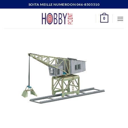
Skip
SOITA MEILLE NUMEROON 046-8505510
to
content
0