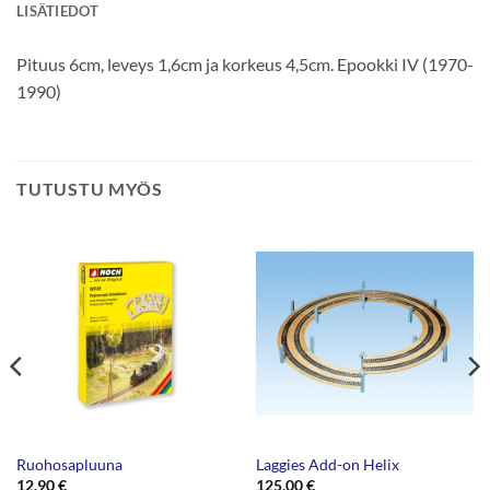
LISÄTIEDOT
Pituus 6cm, leveys 1,6cm ja korkeus 4,5cm. Epookki IV (1970-
1990)
TUTUSTU MYÖS
Ruohosapluuna
Laggies Add-on Helix
12,90
€
125,00
€