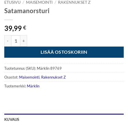
ETUSIVU
/
MAISEMOINTI
/
RAKENNUKSET Z
Satamanorsturi
39,99
€
Satamanorsturi määrä
LISÄÄ OSTOSKORIIN
Tuotetunnus (SKU):
Märklin 89769
Osastot:
Maisemointi
,
Rakennukset Z
Tuotemerkki:
Märklin
KUVAUS