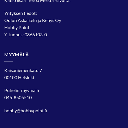
Katso lisää
Tietoa Meistä
-sivulta.
Yrityksen tiedot:
Oulun Askartelu ja Kehys Oy
Hobby Point
Y-tunnus: 0866103-0
MYYMÄLÄ
Kaisaniemenkatu 7
00100 Helsinki
Puhelin, myymälä
046-8505510
hobby@hobbypoint.fi