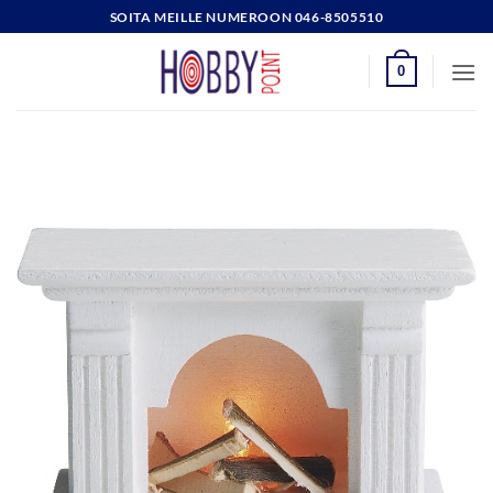
Skip
SOITA MEILLE NUMEROON 046-8505510
to
content
0