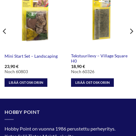
Tekstuurilevy – Village Square
Mini Start Set – Landscaping
H0
23,90
€
18,90
€
Noch 60803
Noch 60326
LISÄÄ OSTOSKORIIN
LISÄÄ OSTOSKORIIN
HOBBY POINT
Hobby Point on vuonna 1986 perustettu perheyritys.