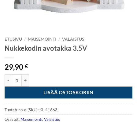
ETUSIVU
/
MAISEMOINTI
/
VALAISTUS
Nukkekodin avotakka 3.5V
29,90
€
Nukkekodin avotakka 3.5V määrä
LISÄÄ OSTOSKORIIN
Tuotetunnus (SKU):
KL 41663
Osastot:
Maisemointi
,
Valaistus