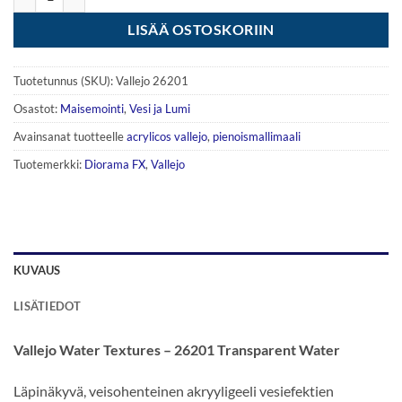
LISÄÄ OSTOSKORIIN
Tuotetunnus (SKU):
Vallejo 26201
Osastot:
Maisemointi
,
Vesi ja Lumi
Avainsanat tuotteelle
acrylicos vallejo
,
pienoismallimaali
Tuotemerkki:
Diorama FX
,
Vallejo
KUVAUS
LISÄTIEDOT
Vallejo Water Textures – 26201 Transparent Water
Läpinäkyvä, veisohenteinen akryyligeeli vesiefektien