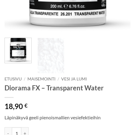
ETUSIVU
/
MAISEMOINTI
/
VESI JA LUMI
Diorama FX – Transparent Water
18,90
€
Läpinäkyvä geeli pienoismallien vesiefektieihin
Diorama FX - Transparent Water määrä