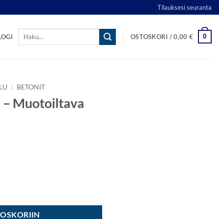
Tilauksesi seuranta
Etsi:
0
LOGI
OSTOSKORI /
0,00
€
LU
/
BETONIT
 – Muotoiltava
etoni määrä
TOSKORIIN