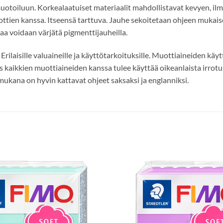
uotoiluun. Korkealaatuiset materiaalit mahdollistavat kevyen, i
ttien kanssa. Itseensä tarttuva. Jauhe sekoitetaan ohjeen mukaise
aa voidaan värjätä pigmenttijauheilla.
 Erilaisille valuaineille ja käyttötarkoituksille. Muottiaineiden k
 kaikkien muottiaineiden kanssa tulee käyttää oikeanlaista irrotusa
ukana on hyvin kattavat ohjeet saksaksi ja englanniksi.