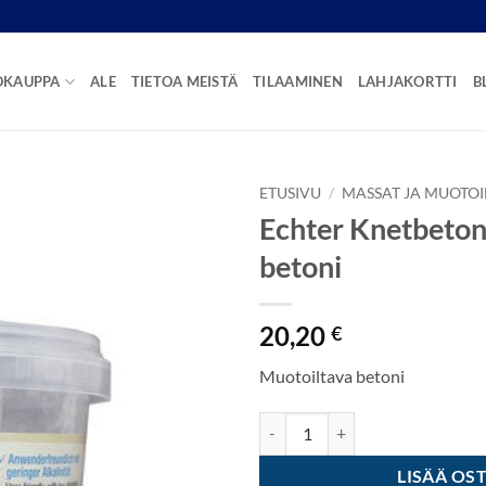
OKAUPPA
ALE
TIETOA MEISTÄ
TILAAMINEN
LAHJAKORTTI
B
ETUSIVU
/
MASSAT JA MUOTOI
Echter Knetbeton
betoni
20,20
€
Muotoiltava betoni
Echter Knetbeton - Muotoiltava b
LISÄÄ OS