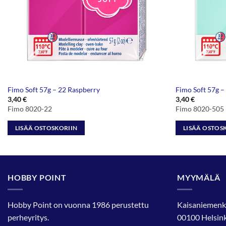
Fimo Soft 57g – 22 Raspberry
Fimo Soft 57g –
3,40
€
3,40
€
Fimo 8020-22
Fimo 8020-505
LISÄÄ OSTOSKORIIN
LISÄÄ OSTOS
HOBBY POINT
MYYMÄLÄ
Hobby Point on vuonna 1986 perustettu
Kaisaniemenk
perheyritys.
00100 Helsink