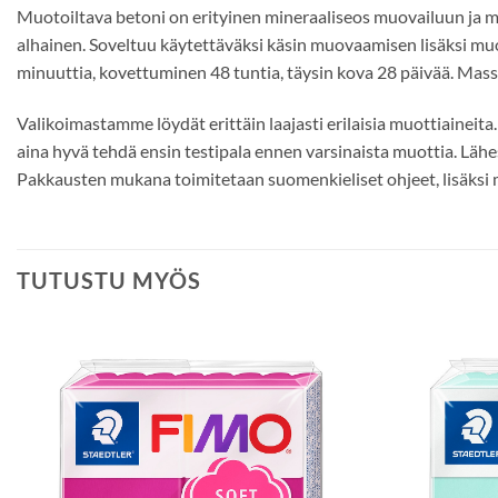
Muotoiltava betoni on erityinen mineraaliseos muovailuun ja m
alhainen. Soveltuu käytettäväksi käsin muovaamisen lisäksi muo
minuuttia, kovettuminen 48 tuntia, täysin kova 28 päivää. Mass
Valikoimastamme löydät erittäin laajasti erilaisia muottiaineita.
aina hyvä tehdä ensin testipala ennen varsinaista muottia. Lähes
Pakkausten mukana toimitetaan suomenkieliset ohjeet, lisäksi m
TUTUSTU MYÖS