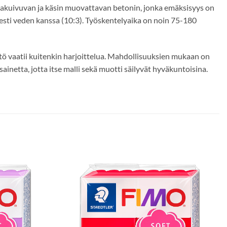
lmakuivuvan ja käsin muovattavan betonin, jonka emäksisyys on
sti veden kanssa (10:3).
Työskentelyaika on noin
75-180
äyttö vaatii kuitenkin harjoittelua. Mahdollisuuksien mukaan on
inetta, jotta itse malli sekä muotti säilyvät hyväkuntoisina.