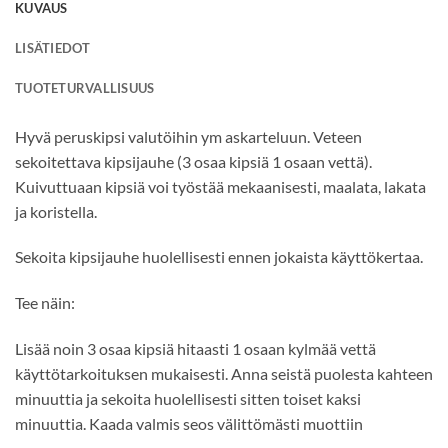
KUVAUS
LISÄTIEDOT
TUOTETURVALLISUUS
Hyvä peruskipsi valutöihin ym askarteluun. Veteen
sekoitettava kipsijauhe (3 osaa kipsiä 1 osaan vettä).
Kuivuttuaan kipsiä voi työstää mekaanisesti, maalata, lakata
ja koristella.
Sekoita kipsijauhe huolellisesti ennen jokaista käyttökertaa.
Tee näin:
Lisää noin 3 osaa kipsiä hitaasti 1 osaan kylmää vettä
käyttötarkoituksen mukaisesti. Anna seistä puolesta kahteen
minuuttia ja sekoita huolellisesti sitten toiset kaksi
minuuttia. Kaada valmis seos välittömästi muottiin