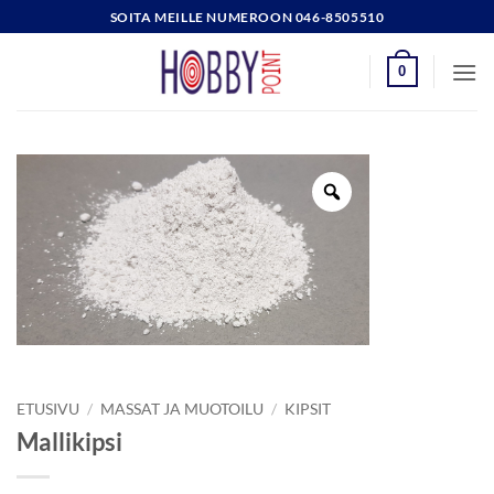
Skip
SOITA MEILLE NUMEROON 046-8505510
to
content
0
ETUSIVU
/
MASSAT JA MUOTOILU
/
KIPSIT
Mallikipsi