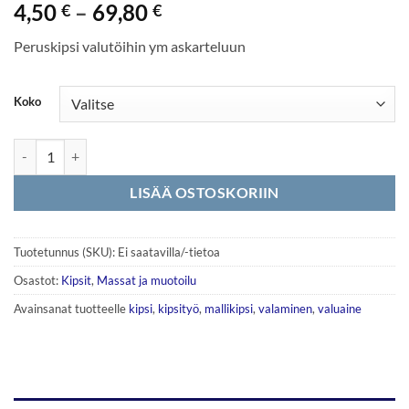
Hintaluokka:
4,50
–
69,80
€
€
4,50 €
Peruskipsi valutöihin ym askarteluun
-
69,80 €
Koko
Mallikipsi määrä
LISÄÄ OSTOSKORIIN
Tuotetunnus (SKU):
Ei saatavilla/-tietoa
Osastot:
Kipsit
,
Massat ja muotoilu
Avainsanat tuotteelle
kipsi
,
kipsityö
,
mallikipsi
,
valaminen
,
valuaine