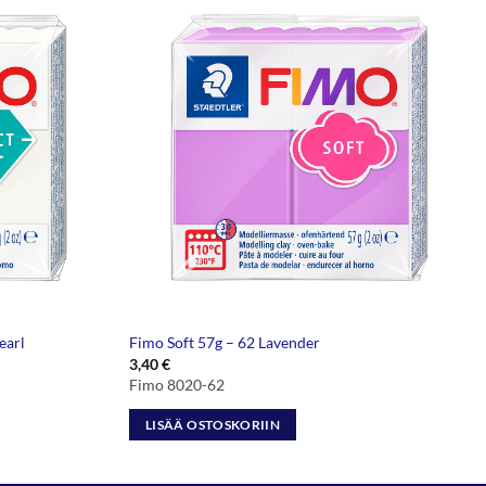
earl
Fimo Soft 57g – 62 Lavender
3,40
€
Fimo 8020-62
LISÄÄ OSTOSKORIIN