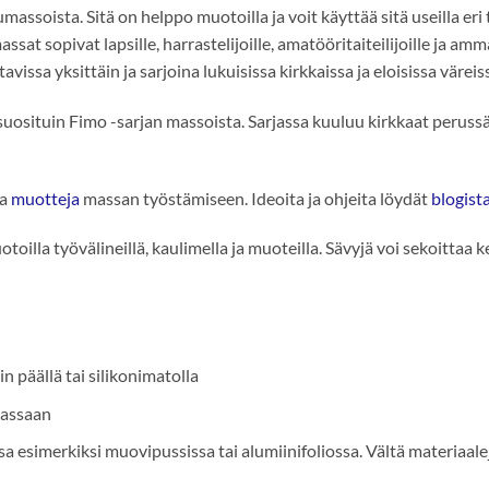
oista. Sitä on helppo muotoilla ja voit käyttää sitä useilla eri ta
ssat sopivat lapsille, harrastelijoille, amatööritaiteilijoille ja am
ssa yksittäin ja sarjoina lukuisissa kirkkaissa ja eloisissa väreiss
uosituin Fimo -sarjan massoista. Sarjassa kuuluu kirkkaat perussäv
ja
muotteja
massan työstämiseen. Ideoita ja ohjeita löydät
blogis
uotoilla työvälineillä, kaulimella ja muoteilla. Sävyjä voi sekoitt
in päällä tai silikonimatolla
 massaan
sa esimerkiksi muovipussissa tai alumiinifoliossa. Vältä materiaal