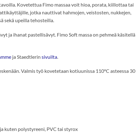
voilla. Kovetettua Fimo massaa voit hioa, porata, kiillottaa tai
mattikäyttäjille, jotka nauttivat hahmojen, veistosten, nukkejen,
ä sekä upeilla tehosteilla.
yt ja ihanat pastellisävyt. Fimo Soft massa on pehmeä käsitellä
tamme
ja Staedtlerin
sivuilta
.
aa keskenään. Valmis työ kovetetaan kotiuunissa 110°C asteessa 30
eja kuten polystyreeni, PVC tai styrox