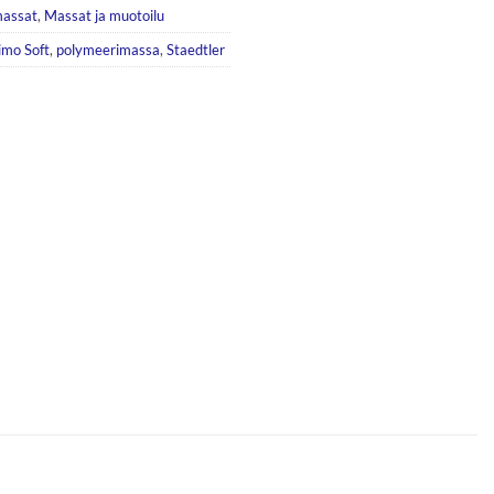
massat
,
Massat ja muotoilu
imo Soft
,
polymeerimassa
,
Staedtler