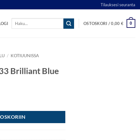
Tilauksesi seuranta
Etsi:
0
LOGI
OSTOSKORI /
0,00
€
LU
/
KOTIUUNISSA
33 Brilliant Blue
e määrä
TOSKORIIN