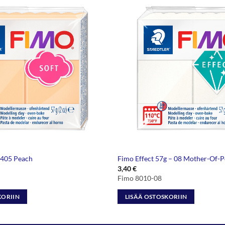
 405 Peach
Fimo Effect 57g – 08 Mother-Of-P
3,40
€
Fimo 8010-08
KORIIN
LISÄÄ OSTOSKORIIN