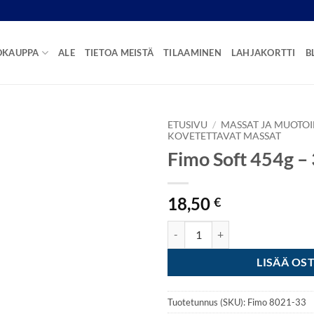
OKAUPPA
ALE
TIETOA MEISTÄ
TILAAMINEN
LAHJAKORTTI
B
ETUSIVU
/
MASSAT JA MUOTOI
KOVETETTAVAT MASSAT
Fimo Soft 454g – 
18,50
€
Fimo Soft 454g - 33 Brilliant Blu
LISÄÄ OS
Tuotetunnus (SKU):
Fimo 8021-33