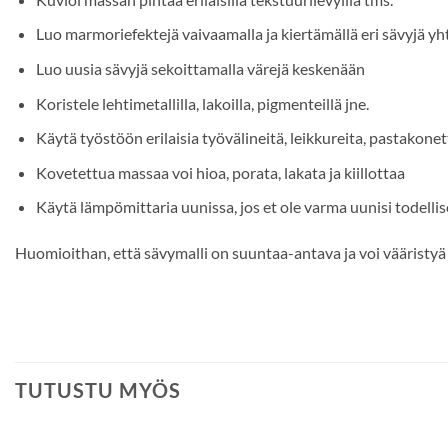
Luo marmoriefektejä vaivaamalla ja kiertämällä eri sävyjä y
Luo uusia sävyjä sekoittamalla värejä keskenään
Koristele lehtimetallilla, lakoilla, pigmenteillä jne.
Käytä työstöön erilaisia työvälineitä, leikkureita, pastakonet
Kovetettua massaa voi hioa, porata, lakata ja kiillottaa
Käytä lämpömittaria uunissa, jos et ole varma uunisi todelli
Huomioithan, että sävymalli on suuntaa-antava ja voi vääristyä 
TUTUSTU MYÖS