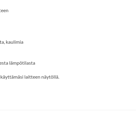
hteen
ta, kaulimia
sesta lämpötilasta
käyttämäsi laitteen näytöllä.