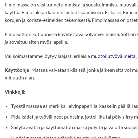
Fimo massa on yksi tunnetuimmista ja suosituimmista muovailumass
käyttää Fimo lakkaa kauniin kiillon lisäämiseen. Erilaiset Fimo ma
korujen ja koriste-esineiden tekemisestä. Fimo massaa on ostettavi
Fimo Soft on kotiuunissa kovetettava polymeerimassa. Soft on s
ja soveltuu siten myös lapsille.
Valikoimastamme löytyy laajasti erilaisia
muotoilutyövälineitä
Käyttöohje
: Massaa vaivataan käsissä, jonka jälkeen sitä voi m
minuutin ajan.
Vinkkejä
:
Työstä massaa esimerkiksi leivinpaperilla, kaakelin päällä, las
Pidä kädet ja työvälineet puhtaina, jottei lika tai pöly siirry
Säilytä avattu ja käyttämätön massa pölyltä ja valolta suojas
Kuvioi massan pintaa erilaisilla tekstuurilevyillä tms.