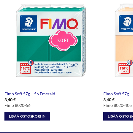
Fimo Soft 57g – 56 Emerald
Fimo Soft 57g –
3,40
€
3,40
€
Fimo 8020-56
Fimo 8020-405
LISÄÄ OSTOSKORIIN
LISÄÄ OSTOS