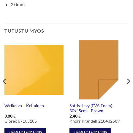
2.0mm
TUTUSTU MYÖS
Softis -levy (EVA Foam)
Värikalvo – Keltainen
30x45cm – Brown
3,80
€
2,40
€
Glorex 67105185
Knorr Prandell 218432589
LISÄÄ OSTOSKORIIN
LISÄÄ OSTOSKORIIN