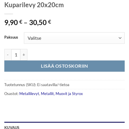
Kuparilevy 20x20cm
Hintaluokka:
9,90
–
30,50
€
€
9,90 €
-
Paksuus
30,50 €
Kuparilevy 20x20cm määrä
LISÄÄ OSTOSKORIIN
Tuotetunnus (SKU):
Ei saatavilla/-tietoa
Osastot:
Metallilevyt
,
Metallit, Muovit ja Styrox
KUVAUS