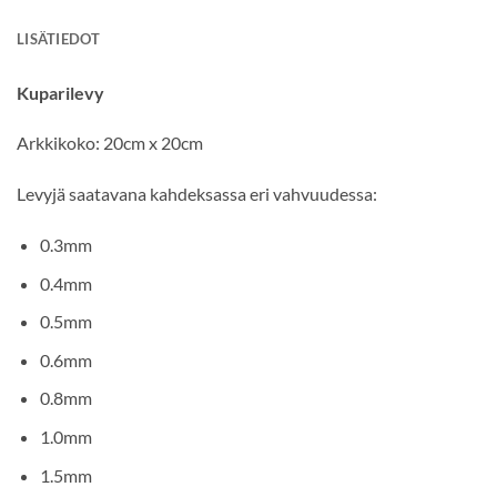
LISÄTIEDOT
Kuparilevy
Arkkikoko: 20cm x 20cm
Levyjä saatavana kahdeksassa eri vahvuudessa:
0.3mm
0.4mm
0.5mm
0.6mm
0.8mm
1.0mm
1.5mm