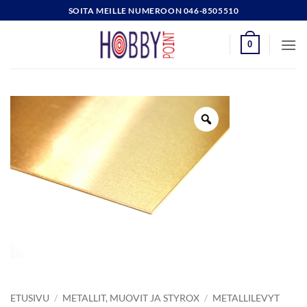
Skip
SOITA MEILLE NUMEROON 046-8505510
to
content
0
ETUSIVU
/
METALLIT, MUOVIT JA STYROX
/
METALLILEVYT