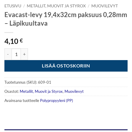
ETUSIVU
/
METALLIT, MUOVIT JA STYROX
/
MUOVILEVYT
Evacast-levy 19,4x32cm paksuus 0,28mm
– Läpikuultava
4,10
€
Evacast-levy 19,4x32cm paksuus 0,28mm - Läpikuultava määrä
LISÄÄ OSTOSKORIIN
Tuotetunnus (SKU):
609-01
Osastot:
Metallit, Muovit ja Styrox
,
Muovilevyt
Avainsana tuotteelle
Polypropyyleni (PP)