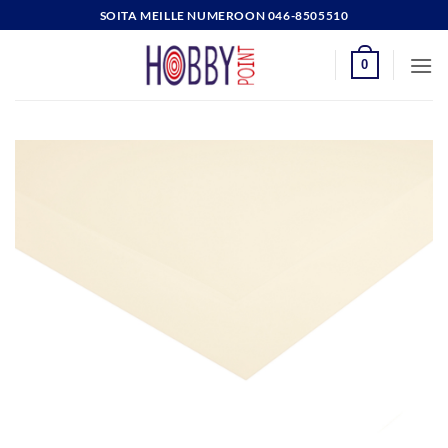
Skip
SOITA MEILLE NUMEROON 046-8505510
to
content
0