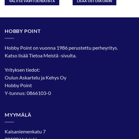
VALITSE VAIHTOEHDOISTA
LISÄÄ OSTOSKORIIN
Tällä
tuotteella
on
useampi
HOBBY POINT
muunnelma.
Voit
tehdä
Hobby Point on vuonna 1986 perustettu perheyritys.
valinnat
Katso lisää
Tietoa Meistä
-sivulta.
tuotteen
sivulla.
Yrityksen tiedot:
Oulun Askartelu ja Kehys Oy
Hobby Point
Y-tunnus: 0866103-0
MYYMÄLÄ
Kaisaniemenkatu 7