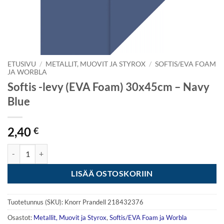
ETUSIVU
/
METALLIT, MUOVIT JA STYROX
/
SOFTIS/EVA FOAM
JA WORBLA
Softis -levy (EVA Foam) 30x45cm – Navy
Blue
2,40
€
Softis -levy (EVA Foam) 30x45cm - Navy Blue määrä
LISÄÄ OSTOSKORIIN
Tuotetunnus (SKU):
Knorr Prandell 218432376
Osastot:
Metallit, Muovit ja Styrox
,
Softis/EVA Foam ja Worbla