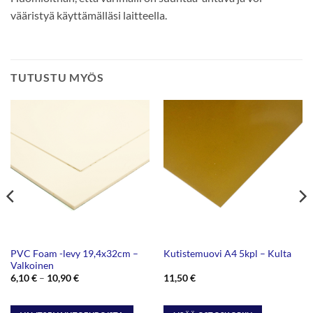
vääristyä käyttämälläsi laitteella.
TUTUSTU MYÖS
PVC Foam -levy 19,4x32cm –
Kutistemuovi A4 5kpl – Kulta
Valkoinen
Hintaluokka:
6,10
€
–
10,90
€
11,50
€
6,10 €
-
10,90 €