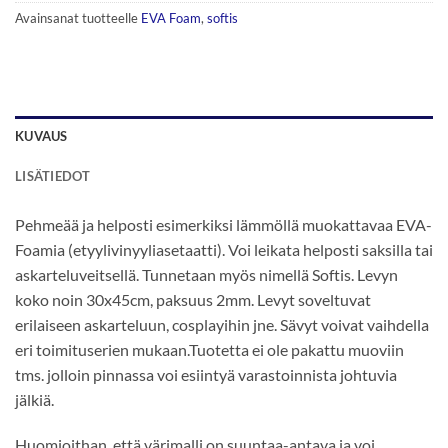
Avainsanat tuotteelle
EVA Foam
,
softis
KUVAUS
LISÄTIEDOT
Pehmeää ja helposti esimerkiksi lämmöllä muokattavaa EVA-
Foamia (etyylivinyyliasetaatti). Voi leikata helposti saksilla tai
askarteluveitsellä. Tunnetaan myös nimellä Softis. Levyn
koko noin 30x45cm, paksuus 2mm. Levyt soveltuvat
erilaiseen askarteluun, cosplayihin jne. Sävyt voivat vaihdella
eri toimituserien mukaan.Tuotetta ei ole pakattu muoviin
tms. jolloin pinnassa voi esiintyä varastoinnista johtuvia
jälkiä.
Huomioithan, että värimalli on suuntaa-antava ja voi