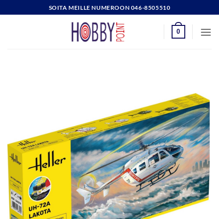
Skip
SOITA MEILLE NUMEROON 046-8505510
to
content
0