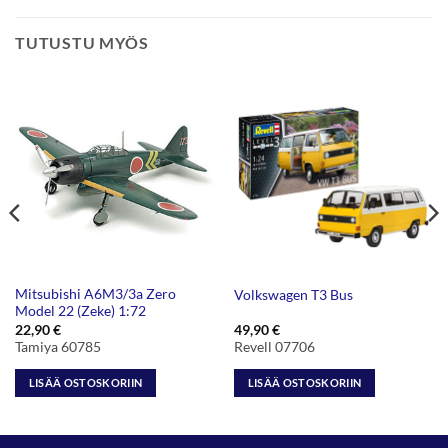
TUTUSTU MYÖS
Mitsubishi A6M3/3a Zero
Volkswagen T3 Bus
Model 22 (Zeke) 1:72
22,90
€
49,90
€
Tamiya 60785
Revell 07706
LISÄÄ OSTOSKORIIN
LISÄÄ OSTOSKORIIN