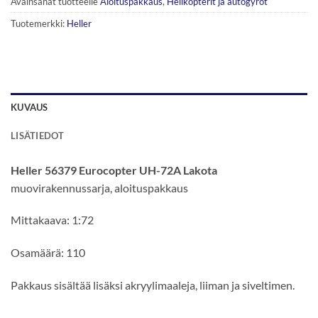
Avainsanat tuotteelle
Aloituspakkaus
,
Helikopterit ja autogyrot
Tuotemerkki:
Heller
KUVAUS
LISÄTIEDOT
Heller 56379 Eurocopter UH-72A Lakota
muovirakennussarja, aloituspakkaus
Mittakaava: 1:72
Osamäärä: 110
Pakkaus sisältää lisäksi akryylimaaleja, liiman ja siveltimen.