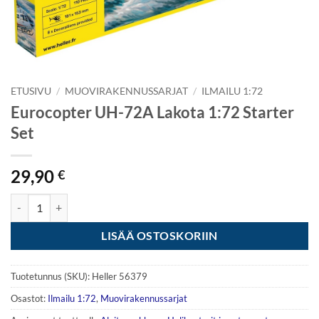
ETUSIVU
/
MUOVIRAKENNUSSARJAT
/
ILMAILU 1:72
Eurocopter UH-72A Lakota 1:72 Starter
Set
29,90
€
Eurocopter UH-72A Lakota 1:72 Starter Set määrä
LISÄÄ OSTOSKORIIN
Tuotetunnus (SKU):
Heller 56379
Osastot:
Ilmailu 1:72
,
Muovirakennussarjat