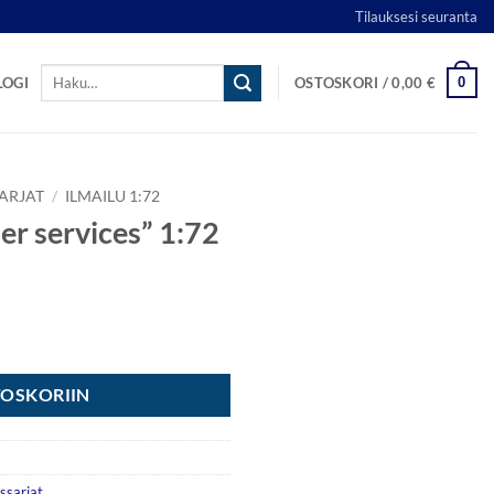
Tilauksesi seuranta
Etsi:
0
LOGI
OSTOSKORI /
0,00
€
ARJAT
/
ILMAILU 1:72
her services” 1:72
72 määrä
TOSKORIIN
ssarjat