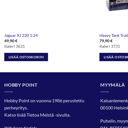
Jaguar XJ 220 1:24
Heavy Tank Trai
49,90
€
79,90
€
Italeri 3631
Italeri 3731
LISÄÄ OSTOSKORIIN
LISÄÄ OSTOS
HOBBY POINT
MYYMÄLÄ
Hobby Point on vuonna 1986 perustettu
Kaisaniemenk
perheyritys.
00100 Helsink
Katso lisää
Tietoa Meistä
-sivulta.
Puhelin, myy
Yrityksen tiedot:
046-8505510