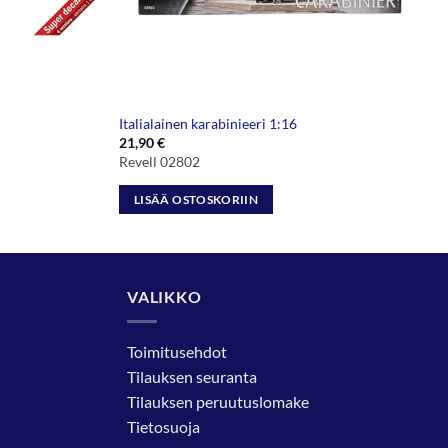
Italialainen karabinieeri 1:16
21,90
€
Revell 02802
LISÄÄ OSTOSKORIIN
VALIKKO
Toimitusehdot
Tilauksen seuranta
Tilauksen peruutuslomake
Tietosuoja