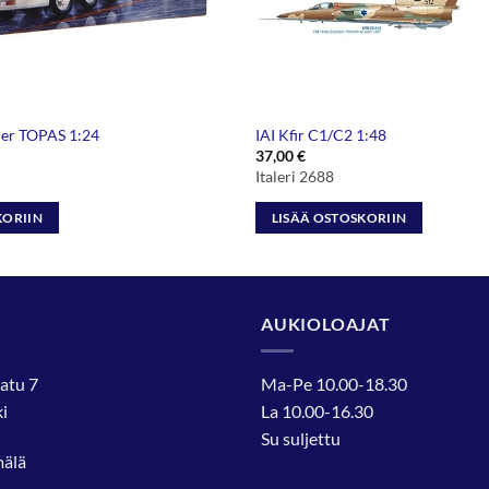
ler TOPAS 1:24
IAI Kfir C1/C2 1:48
37,00
€
Italeri 2688
KORIIN
LISÄÄ OSTOSKORIIN
AUKIOLOAJAT
atu 7
Ma-Pe 10.00-18.30
i
La 10.00-16.30
Su suljettu
mälä