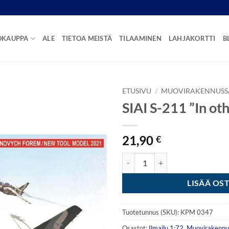
OKAUPPA
ALE
TIETOA MEISTÄ
TILAAMINEN
LAHJAKORTTI
B
ETUSIVU
/
MUOVIRAKENNUSS
SIAI S-211 ”In ot
21,90
€
SIAI S-211 "In other services" 1:
LISÄÄ OS
Tuotetunnus (SKU):
KPM 0347
Osastot:
Ilmailu 1:72
,
Muovirakennu