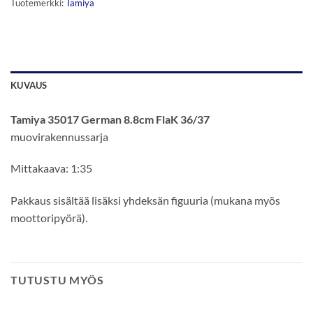
Tuotemerkki:
Tamiya
KUVAUS
Tamiya 35017 German 8.8cm FlaK 36/37
muovirakennussarja
Mittakaava: 1:35
Pakkaus sisältää lisäksi yhdeksän figuuria (mukana myös
moottoripyörä).
TUTUSTU MYÖS