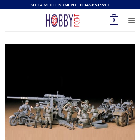
Skip
SOITA MEILLE NUMEROON 046-8505510
to
content
0