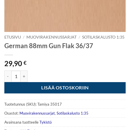
ETUSIVU
/
MUOVIRAKENNUSSARJAT
/
SOTILASKALUSTO 1:35
German 88mm Gun Flak 36/37
29,90
€
German 88mm Gun Flak 36/37 määrä
LISÄÄ OSTOSKORIIN
Tuotetunnus (SKU):
Tamiya 35017
Osastot:
Muovirakennussarjat
,
Sotilaskalusto 1:35
Avainsana tuotteelle
Tykistö