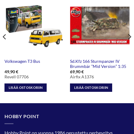
Sd.Kfz 166 Sturmpanzer IV
Volkswagen T3 Bus
Brummbär ”Mid Version” 1:35
49,90
€
69,90
€
Revell 07706
Airfix A1376
LISÄÄ OSTOSKORIIN
LISÄÄ OSTOSKORIIN
HOBBY POINT
Hobby Point on vuonna 1986 perustettu perheyritys.