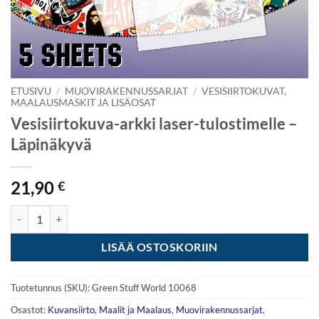
ETUSIVU
/
MUOVIRAKENNUSSARJAT
/
VESISIIRTOKUVAT,
MAALAUSMASKIT JA LISÄOSAT
Vesisiirtokuva-arkki laser-tulostimelle –
Läpinäkyvä
21,90
€
Vesisiirtokuva-arkki laser-tulostimelle - Läpinäkyvä määrä
LISÄÄ OSTOSKORIIN
Tuotetunnus (SKU):
Green Stuff World 10068
Osastot:
Kuvansiirto
,
Maalit ja Maalaus
,
Muovirakennussarjat
,