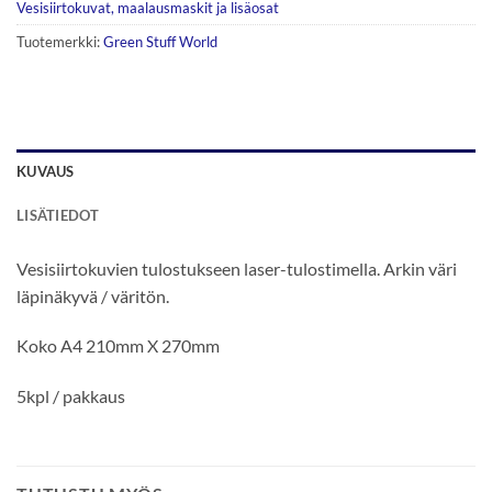
Vesisiirtokuvat, maalausmaskit ja lisäosat
Tuotemerkki:
Green Stuff World
KUVAUS
LISÄTIEDOT
Vesisiirtokuvien tulostukseen laser-tulostimella. Arkin väri
läpinäkyvä / väritön.
Koko A4 210mm X 270mm
5kpl / pakkaus