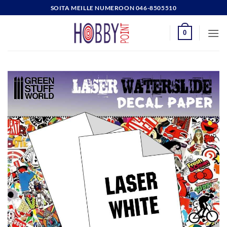
Skip
SOITA MEILLE NUMEROON 046-8505510
to
content
0