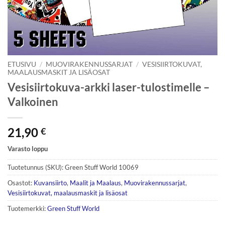
ETUSIVU
/
MUOVIRAKENNUSSARJAT
/
VESISIIRTOKUVAT,
MAALAUSMASKIT JA LISÄOSAT
Vesisiirtokuva-arkki laser-tulostimelle –
Valkoinen
21,90
€
Varasto loppu
Tuotetunnus (SKU):
Green Stuff World 10069
Osastot:
Kuvansiirto
,
Maalit ja Maalaus
,
Muovirakennussarjat
,
Vesisiirtokuvat, maalausmaskit ja lisäosat
Tuotemerkki:
Green Stuff World