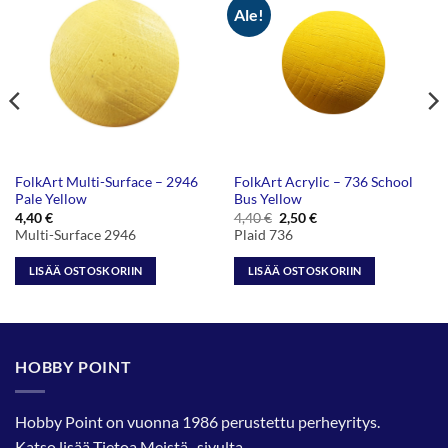
Ale!
FolkArt Multi-Surface – 2946
FolkArt Acrylic – 736 School
Pale Yellow
Bus Yellow
Alkuperäinen
Nykyinen
4,40
€
4,40
€
2,50
€
hinta
hinta
Multi-Surface 2946
Plaid 736
oli:
on:
4,40 €.
2,50 €.
LISÄÄ OSTOSKORIIN
LISÄÄ OSTOSKORIIN
HOBBY POINT
Hobby Point on vuonna 1986 perustettu perheyritys.
Katso lisää
Tietoa Meistä
-sivulta.