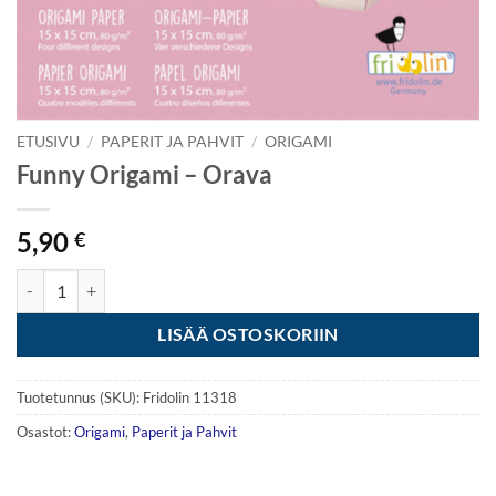
ETUSIVU
/
PAPERIT JA PAHVIT
/
ORIGAMI
Funny Origami – Orava
5,90
€
Funny Origami - Orava määrä
LISÄÄ OSTOSKORIIN
Tuotetunnus (SKU):
Fridolin 11318
Osastot:
Origami
,
Paperit ja Pahvit