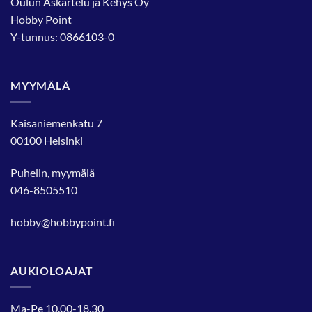
Oulun Askartelu ja Kehys Oy
Hobby Point
Y-tunnus: 0866103-0
MYYMÄLÄ
Kaisaniemenkatu 7
00100 Helsinki
Puhelin, myymälä
046-8505510
hobby@hobbypoint.fi
AUKIOLOAJAT
Ma-Pe 10.00-18.30