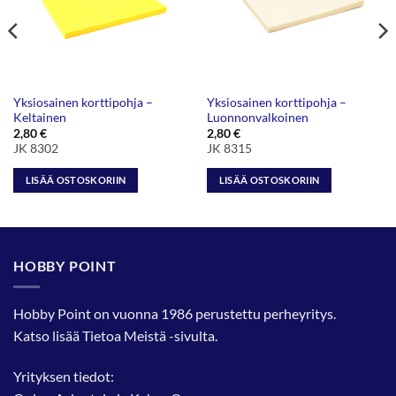
Yksiosainen korttipohja –
Yksiosainen korttipohja –
Keltainen
Luonnonvalkoinen
2,80
€
2,80
€
JK 8302
JK 8315
LISÄÄ OSTOSKORIIN
LISÄÄ OSTOSKORIIN
HOBBY POINT
Hobby Point on vuonna 1986 perustettu perheyritys.
Katso lisää
Tietoa Meistä
-sivulta.
Yrityksen tiedot: