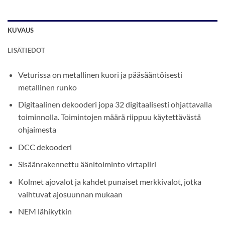
KUVAUS
LISÄTIEDOT
Veturissa on metallinen kuori ja pääsääntöisesti
metallinen runko
Digitaalinen dekooderi jopa 32 digitaalisesti ohjattavalla
toiminnolla. Toimintojen määrä riippuu käytettävästä
ohjaimesta
DCC dekooderi
Sisäänrakennettu äänitoiminto virtapiiri
Kolmet ajovalot ja kahdet punaiset merkkivalot, jotka
vaihtuvat ajosuunnan mukaan
NEM lähikytkin