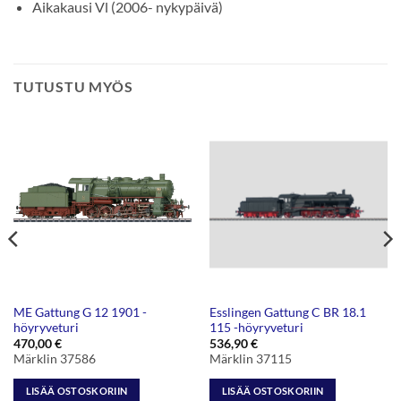
Aikakausi Vl (2006- nykypäivä)
TUTUSTU MYÖS
ME Gattung G 12 1901 -
Esslingen Gattung C BR 18.1
höyryveturi
115 -höyryveturi
470,00
€
536,90
€
Märklin 37586
Märklin 37115
LISÄÄ OSTOSKORIIN
LISÄÄ OSTOSKORIIN