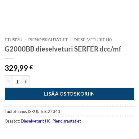
ETUSIVU
/
PIENOISRAUTATIET
/
DIESELVETURIT H0
G2000BB dieselveturi SERFER dcc/mf
329,99
€
G2000BB dieselveturi SERFER dcc/mf määrä
LISÄÄ OSTOSKORIIN
Tuotetunnus (SKU):
Trix 22343
Osastot:
Dieselveturit H0
,
Pienoisrautatiet