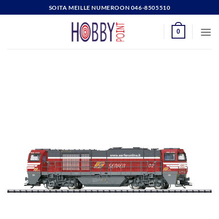
Skip
SOITA MEILLE NUMEROON 046-8505510
to
content
0