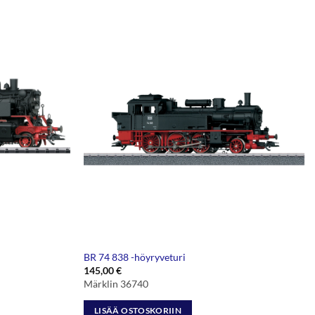
BR 74 838 -höyryveturi
145,00
€
Märklin 36740
LISÄÄ OSTOSKORIIN