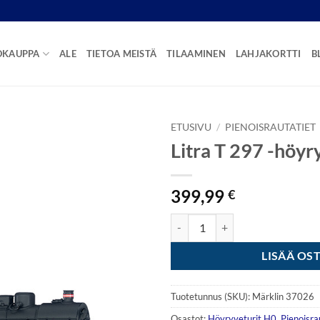
OKAUPPA
ALE
TIETOA MEISTÄ
TILAAMINEN
LAHJAKORTTI
B
ETUSIVU
/
PIENOISRAUTATIET
Litra T 297 -höyr
399,99
€
Litra T 297 -höyryveturi määrä
LISÄÄ OS
Tuotetunnus (SKU):
Märklin 37026
Osastot:
Höyryveturit H0
,
Pienoisra