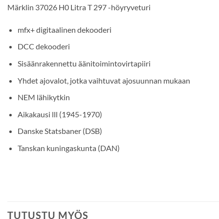
Märklin 37026 H0 Litra T 297 -höyryveturi
mfx+ digitaalinen dekooderi
DCC dekooderi
Sisäänrakennettu äänitoimintovirtapiiri
Yhdet ajovalot, jotka vaihtuvat ajosuunnan mukaan
NEM lähikytkin
Aikakausi lll (1945-1970)
Danske Statsbaner (DSB)
Tanskan kuningaskunta (DAN)
TUTUSTU MYÖS