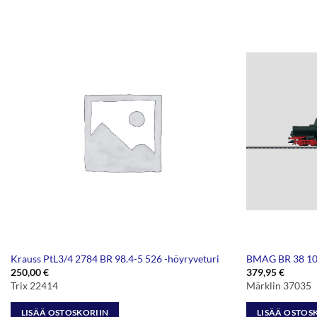
Krauss PtL3/4 2784 BR 98.4-5 526 -höyryveturi
BMAG BR 38 10-
250,00
€
379,95
€
Trix 22414
Märklin 37035
LISÄÄ OSTOSKORIIN
LISÄÄ OSTOS