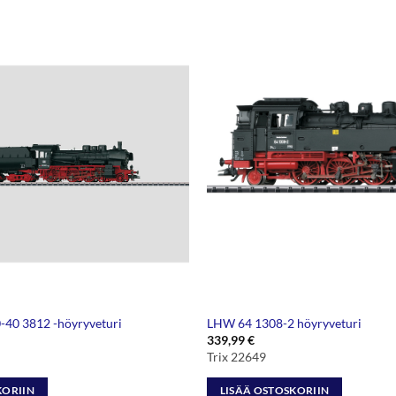
40 3812 -höyryveturi
LHW 64 1308-2 höyryveturi
339,99
€
Trix 22649
KORIIN
LISÄÄ OSTOSKORIIN