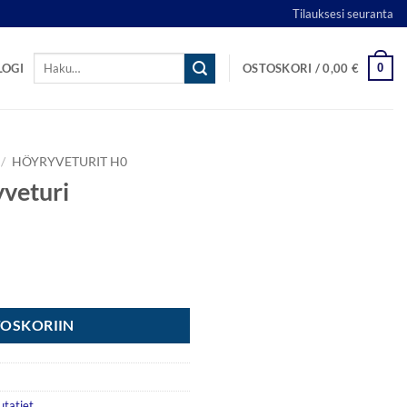
Tilauksesi seuranta
Etsi:
0
LOGI
OSTOSKORI /
0,00
€
/
HÖYRYVETURIT H0
yveturi
TOSKORIIN
utatiet