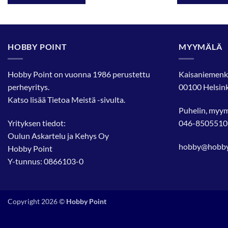
HOBBY POINT
MYYMÄLÄ
Hobby Point on vuonna 1986 perustettu
Kaisaniemenk
perheyritys.
00100 Helsink
Katso lisää
Tietoa Meistä
-sivulta.
Puhelin, myy
Yrityksen tiedot:
046-8505510
Oulun Askartelu ja Kehys Oy
hobby@hobbyp
Hobby Point
Y-tunnus: 0866103-0
Copyright 2026 ©
Hobby Point