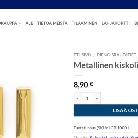
OKAUPPA
ALE
TIETOA MEISTÄ
TILAAMINEN
LAHJAKORTTI
B
ETUSIVU
/
PIENOISRAUTATIET
Metallinen kiskoli
8,90
€
Metallinen kiskoliitin 10kpl määr
LISÄÄ OS
Tuotetunnus (SKU):
LGB 10001
Osastot:
Kiskot ja tarvikkeet G
,
Pien