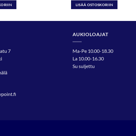
KORIIN
LISÄÄ OSTOSKORIIN
AUKIOLOAJAT
atu 7
Ma-Pe 10.00-18.30
i
La 10.00-16.30
Su suljettu
mälä
oint.fi