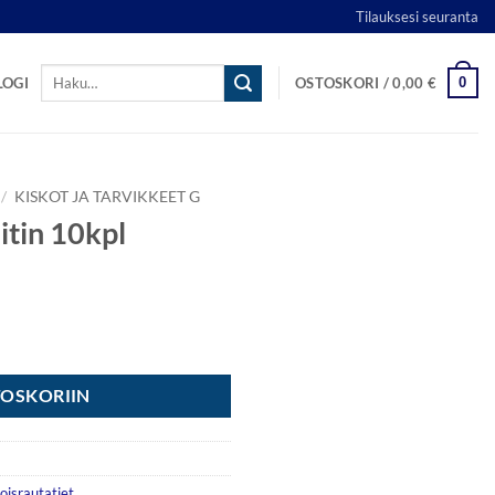
Tilauksesi seuranta
Etsi:
0
LOGI
OSTOSKORI /
0,00
€
/
KISKOT JA TARVIKKEET G
itin 10kpl
ä
TOSKORIIN
oisrautatiet