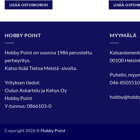
LISÄÄ OSTOSKORIIN
LISÄÄ OSTOS
HOBBY POINT
MYYMÄLÄ
Hobby Point on vuonna 1986 perustettu
Kaisaniemenk
perheyritys.
00100 Helsink
Katso lisää
Tietoa Meistä
-sivulta.
Puhelin, myy
Yrityksen tiedot:
046-8505510
Oulun Askartelu ja Kehys Oy
hobby@hobbyp
Hobby Point
Y-tunnus: 0866103-0
Copyright 2026 ©
Hobby Point