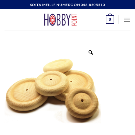
Skip
SOITA MEILLE NUMEROON 046-8505510
to
content
0