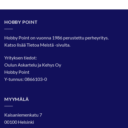
Tällä
tuotteella
on
useampi
HOBBY POINT
muunnelma.
Voit
tehdä
Hobby Point on vuonna 1986 perustettu perheyritys.
valinnat
Katso lisää
Tietoa Meistä
-sivulta.
tuotteen
sivulla.
Yrityksen tiedot:
Oulun Askartelu ja Kehys Oy
Hobby Point
Y-tunnus: 0866103-0
MYYMÄLÄ
Kaisaniemenkatu 7
00100 Helsinki