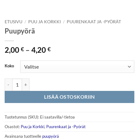
ETUSIVU
/
PUU JA KORKKI
/
PUURENKAAT JA -PYÖRÄT
Puupyörä
Hintaluokka:
2,00
–
4,20
€
€
2,00 €
-
Koko
4,20 €
Puupyörä määrä
LISÄÄ OSTOSKORIIN
Tuotetunnus (SKU):
Ei saatavilla/-tietoa
Osastot:
Puu ja Korkki
,
Puurenkaat ja -Pyörät
Avainsana tuotteelle
puupyörä