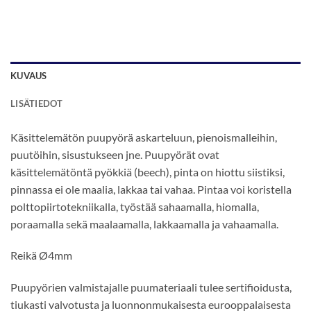
KUVAUS
LISÄTIEDOT
Käsittelemätön puupyörä askarteluun, pienoismalleihin,
puutöihin, sisustukseen jne. Puupyörät ovat
käsittelemätöntä pyökkiä (beech), pinta on hiottu siistiksi,
pinnassa ei ole maalia, lakkaa tai vahaa. Pintaa voi koristella
polttopiirtotekniikalla, työstää sahaamalla, hiomalla,
poraamalla sekä maalaamalla, lakkaamalla ja vahaamalla.
Reikä Ø4mm
Puupyörien valmistajalle puumateriaali tulee sertifioidusta,
tiukasti valvotusta ja luonnonmukaisesta eurooppalaisesta