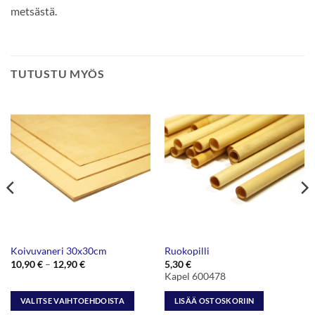
metsästä.
TUTUSTU MYÖS
Koivuvaneri 30x30cm
Ruokopilli
Hintaluokka:
10,90
€
–
12,90
€
5,30
€
10,90 €
Kapel 600478
-
12,90 €
VALITSE VAIHTOEHDOISTA
LISÄÄ OSTOSKORIIN