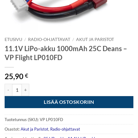
ETUSIVU
/
RADIO-OHJATTAVAT
/
AKUT JA PARISTOT
11.1V LiPo-akku 1000mAh 25C Deans –
VP Flight LP010FD
25,90
€
11.1V LiPo-akku 1000mAh 25C Deans - VP Flight LP010FD määrä
LISÄÄ OSTOSKORIIN
Tuotetunnus (SKU):
VP LP010FD
Osastot:
Akut ja Paristot
,
Radio-ohjattavat