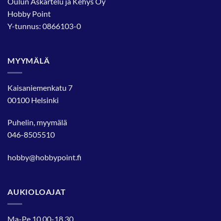
Oulun Askartelu ja Kehys Oy
Hobby Point
Y-tunnus: 0866103-0
MYYMÄLÄ
Kaisaniemenkatu 7
00100 Helsinki
Puhelin, myymälä
046-8505510
hobby@hobbypoint.fi
AUKIOLOAJAT
Ma-Pe 10.00-18.30