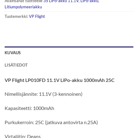
Avainsanat tuotteelle
3S LiPo-akku 11.1V
,
LiPo-akku
,
Litiumpolymeeriakku
Tuotemerkki:
VP Flight
KUVAUS
LISÄTIEDOT
VP Flight LP010FD 11.1V LiPo-akku 1000mAh 25C
Nimellisjännite: 11.1V (3-kennoinen)
Kapasiteetti: 1000mAh
Purkukerroin: 25C (jatkuva antovirta n.25A)
Virtaliitin: Deans