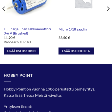
Hiiliharjallinen sähkömoottori
Micro 1/18 säädin
3-6 V (Brushed)
11,90
€
33,50
€
Raboesch 109-40
LISÄÄ OSTOSKORIIN
LISÄÄ OSTOSKORIIN
HOBBY POINT
Hobby Point on vuonna 1986 perustettu perheyritys.
Katso lisää
Tietoa Meistä
-sivulta.
Yrityksen tiedot: