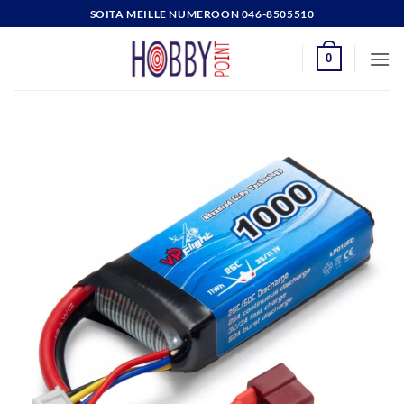
Skip
SOITA MEILLE NUMEROON 046-8505510
to
content
0