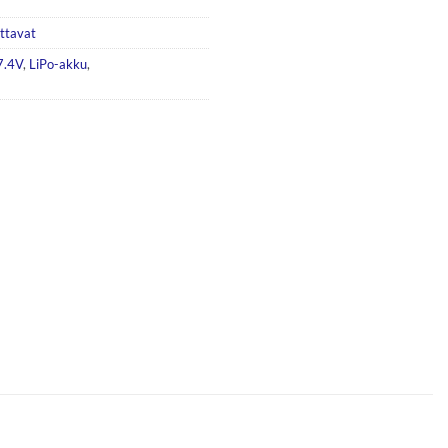
ttavat
7.4V
,
LiPo-akku
,