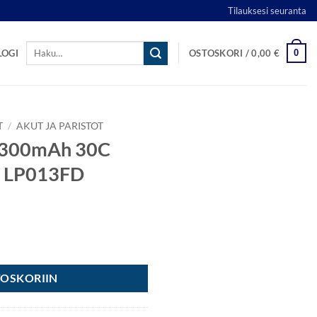
Tilauksesi seuranta
Etsi:
0
LOGI
OSTOSKORI /
0,00
€
T
/
AKUT JA PARISTOT
 1300mAh 30C
ht LP013FD
ns - VP Flight LP013FD määrä
TOSKORIIN