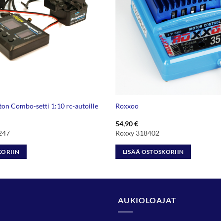
ton Combo-setti 1:10 rc-autoille
Roxxoo
54,90
€
247
Roxxy 318402
KORIIN
LISÄÄ OSTOSKORIIN
AUKIOLOAJAT