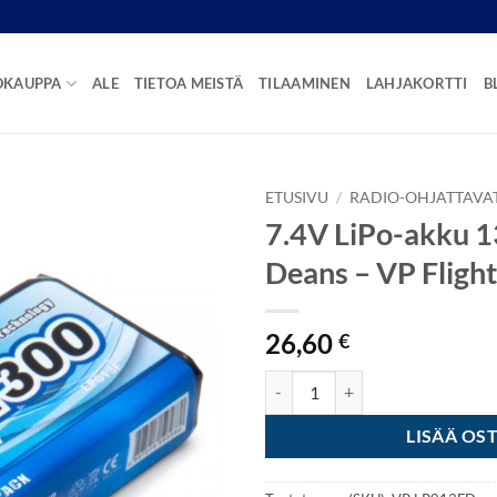
OKAUPPA
ALE
TIETOA MEISTÄ
TILAAMINEN
LAHJAKORTTI
B
ETUSIVU
/
RADIO-OHJATTAVA
7.4V LiPo-akku
Deans – VP Flig
26,60
€
7.4V LiPo-akku 1300mAh 30C Dea
LISÄÄ OS