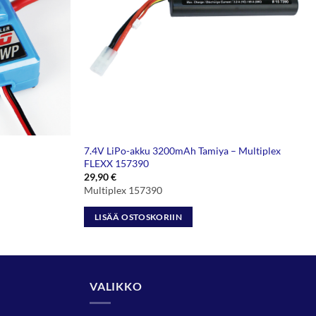
7.4V LiPo-akku 3200mAh Tamiya – Multiplex
FLEXX 157390
29,90
€
Multiplex 157390
LISÄÄ OSTOSKORIIN
VALIKKO