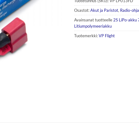
Tuotetunnus (SKU):
VP LP013FD
Osastot:
Akut ja Paristot
,
Radio-ohja
Avainsanat tuotteelle
2S LiPo-akku 
Litiumpolymeeriakku
Tuotemerkki:
VP Flight