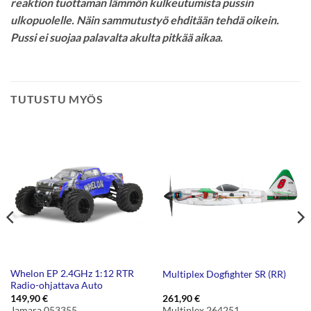
reaktion tuottaman lämmön kulkeutumista pussin
ulkopuolelle. Näin sammutustyö ehditään tehdä oikein.
Pussi ei suojaa palavalta akulta pitkää aikaa.
TUTUSTU MYÖS
Whelon EP 2.4GHz 1:12 RTR
Multiplex Dogfighter SR (RR)
Radio-ohjattava Auto
149,90
€
261,90
€
Jamara 053355
Multiplex 264251