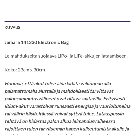
KUVAUS
Jamara 141330 Electronic Bag
Leimahdukselta suojaava LiPo- ja LiFe-akkujen lataamiseen.
Koko: 23cm x 30cm
Huomaa, että akut tulee aina ladata valvonnan alla
palamattomalla alustalla ja mahdollisesti tarvittavat
palonsammutusvälineet ovat oltava saatavilla.
Erityisesti
litium-akut varastoivat runsaasti energiaa ja vaurioituneina
tai väärin käsiteltäessä voivat syttyä tulee. Latauspussin
tehtävä on hidastaa palon alkua leimahdusvaiheessa
rajoittaen tulen tarvitseman hapen kulkeutumista akulle ja