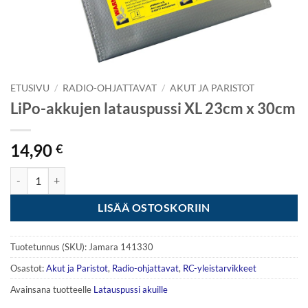
ETUSIVU
/
RADIO-OHJATTAVAT
/
AKUT JA PARISTOT
LiPo-akkujen latauspussi XL 23cm x 30cm
14,90
€
LiPo-akkujen latauspussi XL 23cm x 30cm määrä
LISÄÄ OSTOSKORIIN
Tuotetunnus (SKU):
Jamara 141330
Osastot:
Akut ja Paristot
,
Radio-ohjattavat
,
RC-yleistarvikkeet
Avainsana tuotteelle
Latauspussi akuille