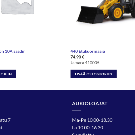
on 10A säädin
440 Etukuormaaja
74,90
€
Jamara 410005
KORIIN
LISÄÄ OSTOSKORIIN
AUKIOLOAJAT
atu 7
Ma-Pe 10.00-18.30
i
La 10.00-16.30
Su suljettu