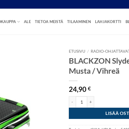
OKAUPPA
ALE
TIETOA MEISTÄ
TILAAMINEN
LAHJAKORTTI
B
ETUSIVU
/
RADIO-OHJATTAVA
BLACKZON Slyder
Musta / Vihreä
24,90
€
BLACKZON Slyder MT kori 1:16 M
LISÄÄ OS