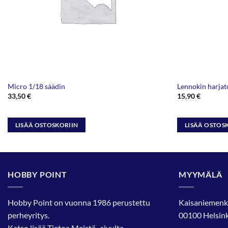
Micro 1/18 säädin
Lennokin harjat
33,50
€
15,90
€
LISÄÄ OSTOSKORIIN
LISÄÄ OSTOS
HOBBY POINT
MYYMÄLÄ
Hobby Point on vuonna 1986 perustettu
Kaisaniemenk
perheyritys.
00100 Helsink
Katso lisää
Tietoa Meistä
-sivulta.