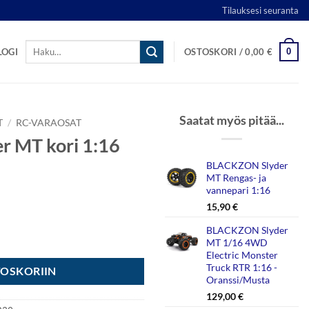
Tilauksesi seuranta
Etsi:
0
LOGI
OSTOSKORI /
0,00
€
Saatat myös pitää...
T
/
RC-VARAOSAT
 MT kori 1:16
BLACKZON Slyder
MT Rengas- ja
vannepari 1:16
15,90
€
BLACKZON Slyder
usta / Vihreä määrä
MT 1/16 4WD
Electric Monster
Truck RTR 1:16 -
TOSKORIIN
Oranssi/Musta
129,00
€