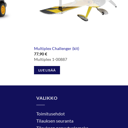
Multiplex Challenger (kit)
77,90
€
Multiplex 1-00887
LUE LISÄÄ
VALIKKO
Toimitusehdot
Tilauksen seuranta
Tilauksen peruutuslomake