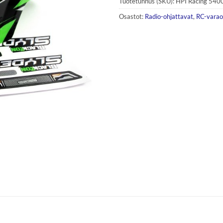
Tuotetunnus (SKU):
HPI Racing 540
Osastot:
Radio-ohjattavat
,
RC-varao