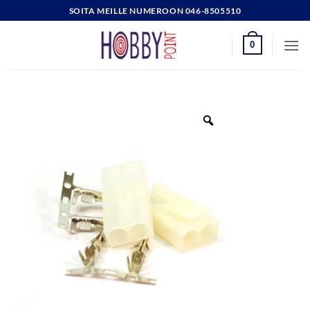
Skip
SOITA MEILLE NUMEROON 046-8505510
to
content
0