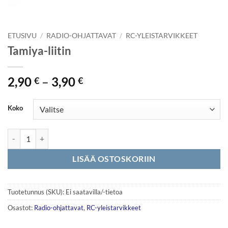
ETUSIVU
/
RADIO-OHJATTAVAT
/
RC-YLEISTARVIKKEET
Tamiya-liitin
Hintaluokka:
2,90
–
3,90
€
€
2,90 €
-
Koko
3,90 €
Tamiya-liitin määrä
LISÄÄ OSTOSKORIIN
Tuotetunnus (SKU):
Ei saatavilla/-tietoa
Osastot:
Radio-ohjattavat
,
RC-yleistarvikkeet