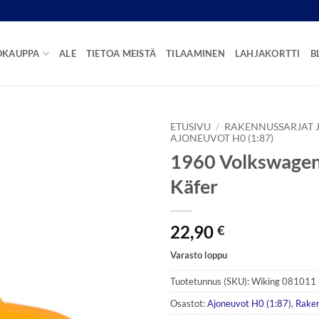
OKAUPPA
ALE
TIETOA MEISTÄ
TILAAMINEN
LAHJAKORTTI
B
ETUSIVU
/
RAKENNUSSARJAT J
AJONEUVOT H0 (1:87)
1960 Volkswagen
Käfer
22,90
€
Varasto loppu
Tuotetunnus (SKU):
Wiking 081011
Osastot:
Ajoneuvot H0 (1:87)
,
Raken