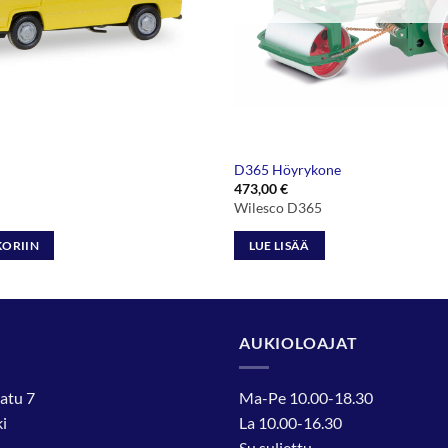
D365 Höyrykone
473,00
€
Wilesco D365
KORIIN
LUE LISÄÄ
AUKIOLOAJAT
atu 7
Ma-Pe 10.00-18.30
i
La 10.00-16.30
Su suljettu