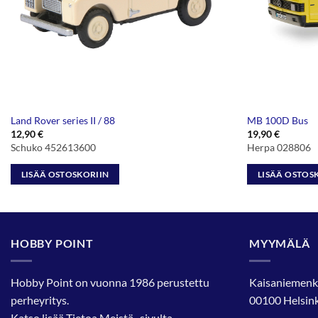
Land Rover series II / 88
MB 100D Bus
12,90
€
19,90
€
Schuko 452613600
Herpa 028806
LISÄÄ OSTOSKORIIN
LISÄÄ OSTOS
HOBBY POINT
MYYMÄLÄ
Hobby Point on vuonna 1986 perustettu
Kaisaniemenk
perheyritys.
00100 Helsink
Katso lisää
Tietoa Meistä
-sivulta.