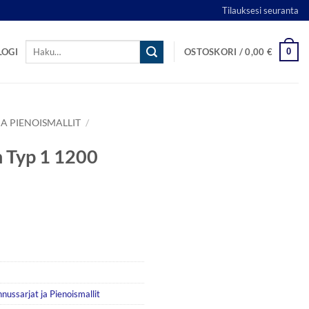
Tilauksesi seuranta
Etsi:
0
LOGI
OSTOSKORI /
0,00
€
A PIENOISMALLIT
/
 Typ 1 1200
nussarjat ja Pienoismallit