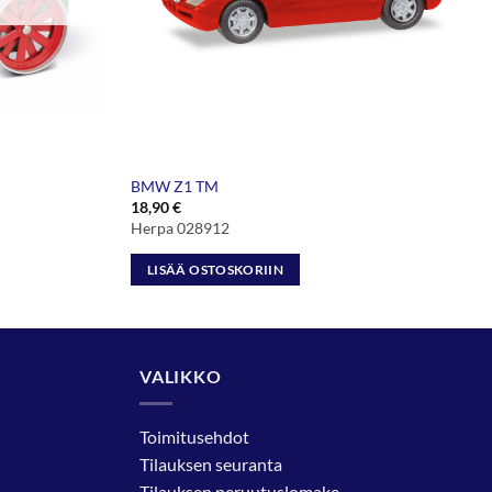
BMW Z1 TM
18,90
€
Herpa 028912
LISÄÄ OSTOSKORIIN
VALIKKO
Toimitusehdot
Tilauksen seuranta
Tilauksen peruutuslomake