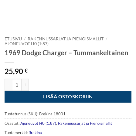
ETUSIVU
/
RAKENNUSSARJAT JA PIENOISMALLIT
/
AJONEUVOT H0 (1:87)
1969 Dodge Charger – Tummankeltainen
25,90
€
1969 Dodge Charger - Tummankeltainen määrä
LISÄÄ OSTOSKORIIN
Tuotetunnus (SKU):
Brekina 18001
Osastot:
Ajoneuvot H0 (1:87)
,
Rakennussarjat ja Pienoismallit
Tuotemerkki:
Brekina