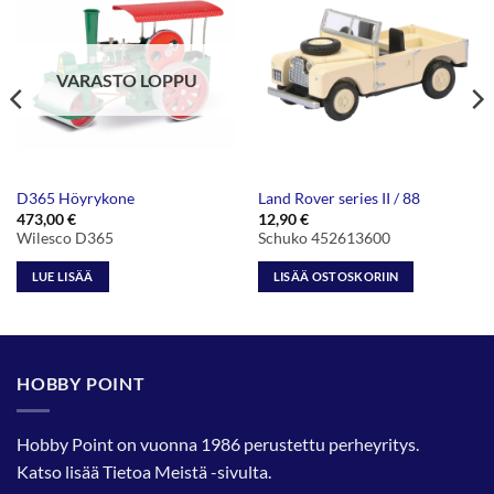
VARASTO LOPPU
D365 Höyrykone
Land Rover series II / 88
473,00
€
12,90
€
Wilesco D365
Schuko 452613600
LUE LISÄÄ
LISÄÄ OSTOSKORIIN
HOBBY POINT
Hobby Point on vuonna 1986 perustettu perheyritys.
Katso lisää
Tietoa Meistä
-sivulta.