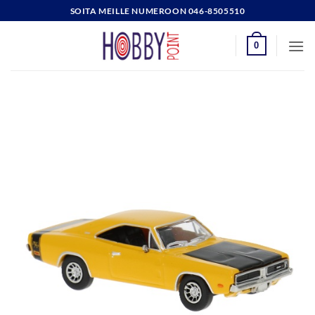
Skip
SOITA MEILLE NUMEROON 046-8505510
to
content
0