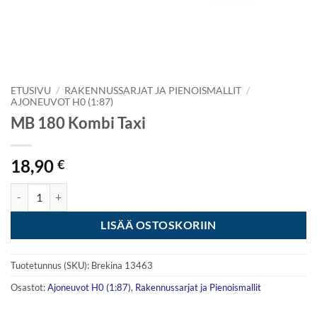
ETUSIVU
/
RAKENNUSSARJAT JA PIENOISMALLIT
/
AJONEUVOT H0 (1:87)
MB 180 Kombi Taxi
18,90
€
MB 180 Kombi Taxi määrä
LISÄÄ OSTOSKORIIN
Tuotetunnus (SKU):
Brekina 13463
Osastot:
Ajoneuvot H0 (1:87)
,
Rakennussarjat ja Pienoismallit