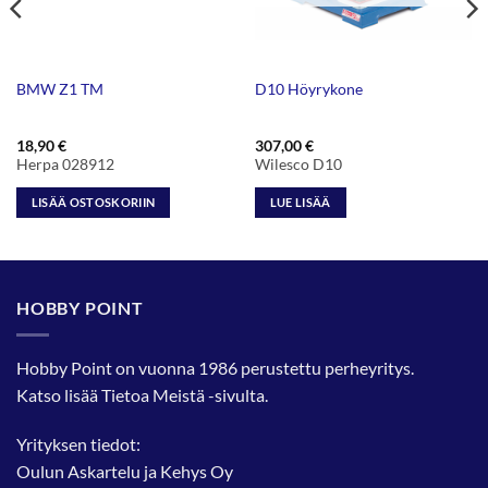
BMW Z1 TM
D10 Höyrykone
18,90
€
307,00
€
Herpa 028912
Wilesco D10
LISÄÄ OSTOSKORIIN
LUE LISÄÄ
HOBBY POINT
Hobby Point on vuonna 1986 perustettu perheyritys.
Katso lisää
Tietoa Meistä
-sivulta.
Yrityksen tiedot:
Oulun Askartelu ja Kehys Oy