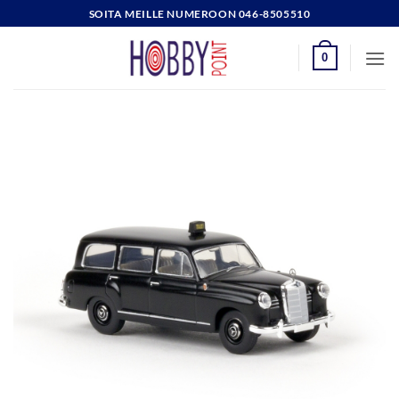
Skip
SOITA MEILLE NUMEROON 046-8505510
to
content
0