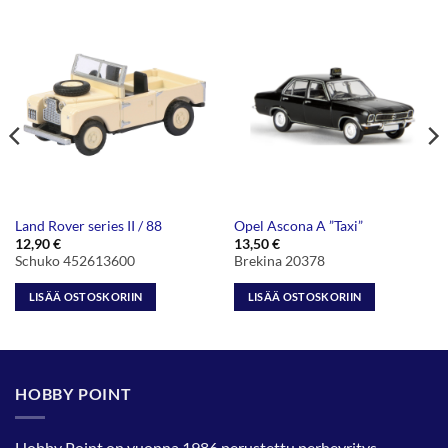
Land Rover series II / 88
Opel Ascona A ”Taxi”
12,90
€
13,50
€
Schuko 452613600
Brekina 20378
LISÄÄ OSTOSKORIIN
LISÄÄ OSTOSKORIIN
HOBBY POINT
Hobby Point on vuonna 1986 perustettu perheyritys.