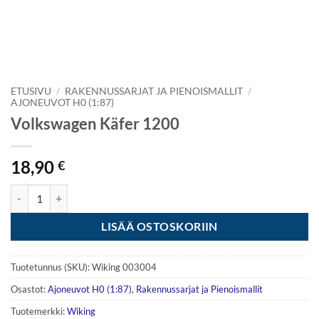
ETUSIVU
/
RAKENNUSSARJAT JA PIENOISMALLIT
/
AJONEUVOT H0 (1:87)
Volkswagen Käfer 1200
18,90
€
Volkswagen Käfer 1200 määrä
LISÄÄ OSTOSKORIIN
Tuotetunnus (SKU):
Wiking 003004
Osastot:
Ajoneuvot H0 (1:87)
,
Rakennussarjat ja Pienoismallit
Tuotemerkki:
Wiking