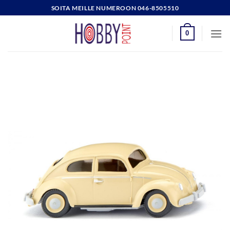
Skip
SOITA MEILLE NUMEROON 046-8505510
to
content
0