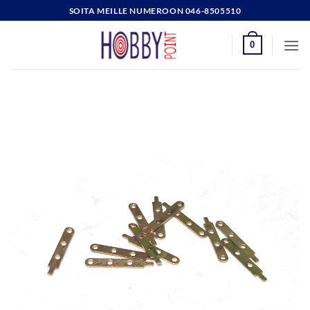
Skip
SOITA MEILLE NUMEROON 046-8505510
to
content
0