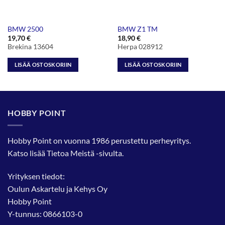
BMW 2500
BMW Z1 TM
19,70
€
18,90
€
Brekina 13604
Herpa 028912
LISÄÄ OSTOSKORIIN
LISÄÄ OSTOSKORIIN
HOBBY POINT
Hobby Point on vuonna 1986 perustettu perheyritys.
Katso lisää
Tietoa Meistä
-sivulta.
Yrityksen tiedot:
Oulun Askartelu ja Kehys Oy
Hobby Point
Y-tunnus: 0866103-0