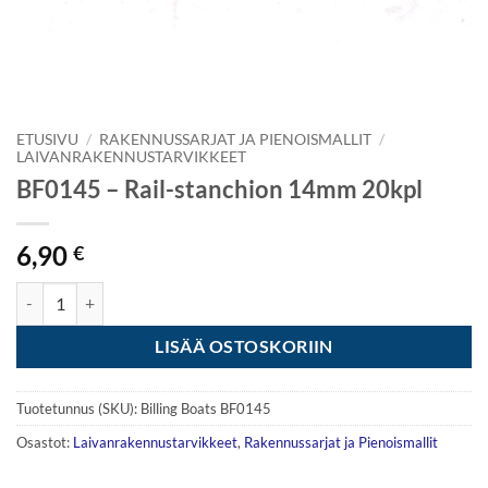
ETUSIVU
/
RAKENNUSSARJAT JA PIENOISMALLIT
/
LAIVANRAKENNUSTARVIKKEET
BF0145 – Rail-stanchion 14mm 20kpl
6,90
€
BF0145 - Rail-stanchion 14mm 20kpl määrä
LISÄÄ OSTOSKORIIN
Tuotetunnus (SKU):
Billing Boats BF0145
Osastot:
Laivanrakennustarvikkeet
,
Rakennussarjat ja Pienoismallit