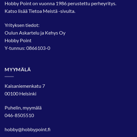
Hobby Point on vuonna 1986 perustettu perheyritys.
Katso lisää
Tietoa Meistä
-sivulta.
Yrityksen tiedot:
Oulun Askartelu ja Kehys Oy
Hobby Point
Y-tunnus: 0866103-0
MYYMÄLÄ
Kaisaniemenkatu 7
00100 Helsinki
Puhelin, myymälä
046-8505510
hobby@hobbypoint.fi