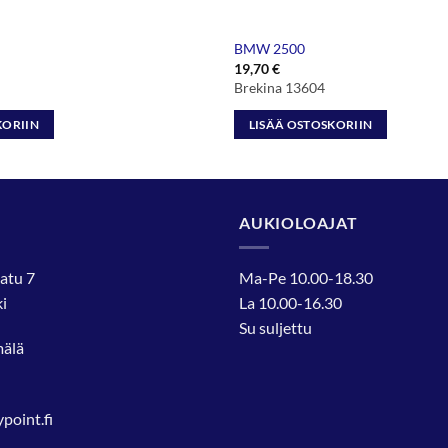
BMW 2500
19,70
€
Brekina 13604
KORIIN
LISÄÄ OSTOSKORIIN
AUKIOLOAJAT
atu 7
Ma-Pe 10.00-18.30
i
La 10.00-16.30
Su suljettu
mälä
oint.fi