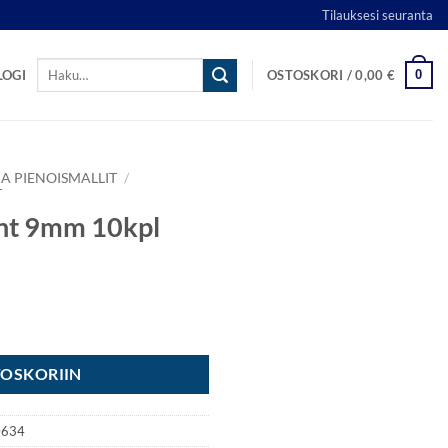
Tilauksesi seuranta
Etsi:
0
LOGI
OSTOSKORI /
0,00
€
A PIENOISMALLIT
/
T
ght 9mm 10kpl
äärä
TOSKORIIN
F0634