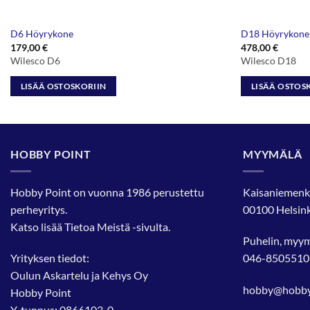
D6 Höyrykone
D18 Höyrykone
179,00
€
478,00
€
Wilesco D6
Wilesco D18
LISÄÄ OSTOSKORIIN
LISÄÄ OSTOS
HOBBY POINT
MYYMÄLÄ
Hobby Point on vuonna 1986 perustettu
Kaisaniemenk
perheyritys.
00100 Helsink
Katso lisää
Tietoa Meistä
-sivulta.
Puhelin, myy
Yrityksen tiedot:
046-8505510
Oulun Askartelu ja Kehys Oy
hobby@hobbyp
Hobby Point
Y-tunnus: 0866103-0