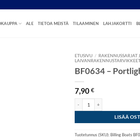
OKAUPPA
ALE
TIETOA MEISTÄ
TILAAMINEN
LAHJAKORTTI
B
ETUSIVU
/
RAKENNUSSARJAT J
LAIVANRAKENNUSTARVIKKEE
BF0634 – Portli
7,90
€
BF0634 - Portlight 9mm 10kpl m
LISÄÄ OS
Tuotetunnus (SKU):
Billing Boats B