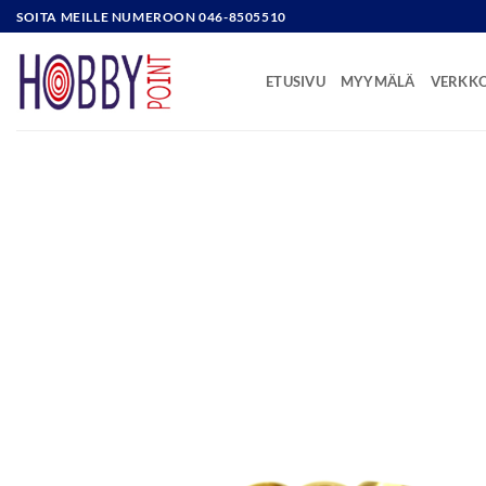
Skip
SOITA MEILLE NUMEROON 046-8505510
to
content
ETUSIVU
MYYMÄLÄ
VERKK