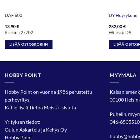
DAF 600
D9 Höyrykone
13,90
€
282,00
€
Brekina 27702
Wilesco D9
LISÄÄ OSTOSKORIIN
LISÄÄ OSTOS
HOBBY POINT
MYYMÄLÄ
Hobby Point on vuonna 1986 perustettu
Kaisaniemenk
perheyritys.
00100 Helsink
Katso lisää
Tietoa Meistä
-sivulta.
Puhelin, myy
Yrityksen tiedot:
046-8505510
Oulun Askartelu ja Kehys Oy
hobby@hobbyp
Hobby Point