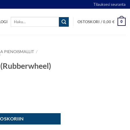
Tilauksesi seuranta
Etsi:
0
LOGI
OSTOSKORI /
0,00
€
A PIENOISMALLIT
/
T
 (Rubberwheel)
28mm 6kpl määrä
TOSKORIIN