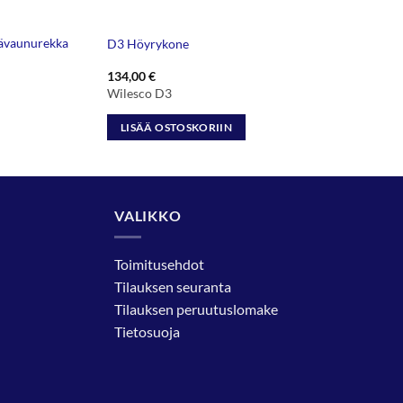
ävaunurekka
D3 Höyrykone
134,00
€
Wilesco D3
LISÄÄ OSTOSKORIIN
VALIKKO
Toimitusehdot
Tilauksen seuranta
Tilauksen peruutuslomake
Tietosuoja