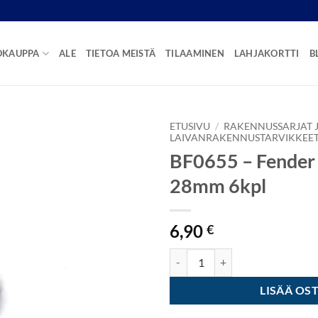
OKAUPPA
ALE
TIETOA MEISTÄ
TILAAMINEN
LAHJAKORTTI
B
ETUSIVU
/
RAKENNUSSARJAT J
LAIVANRAKENNUSTARVIKKEE
BF0655 – Fender
28mm 6kpl
6,90
€
BF0655 - Fender (Rubberwheel) 
LISÄÄ OS