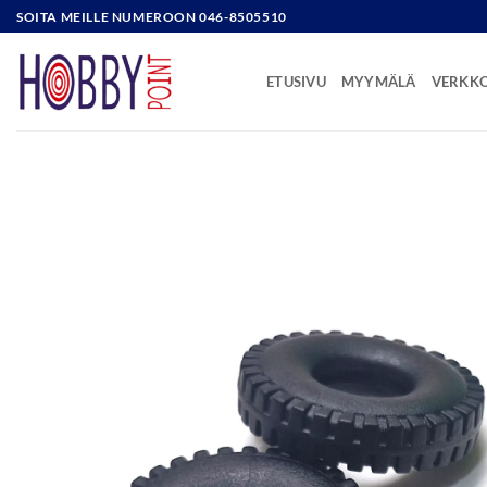
Skip
SOITA MEILLE NUMEROON 046-8505510
to
content
ETUSIVU
MYYMÄLÄ
VERKK