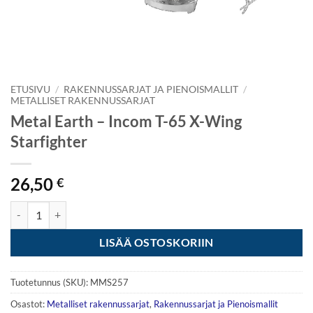
ETUSIVU
/
RAKENNUSSARJAT JA PIENOISMALLIT
/
METALLISET RAKENNUSSARJAT
Metal Earth – Incom T-65 X-Wing
Starfighter
26,50
€
Metal Earth - Incom T-65 X-Wing Starfighter määrä
LISÄÄ OSTOSKORIIN
Tuotetunnus (SKU):
MMS257
Osastot:
Metalliset rakennussarjat
,
Rakennussarjat ja Pienoismallit