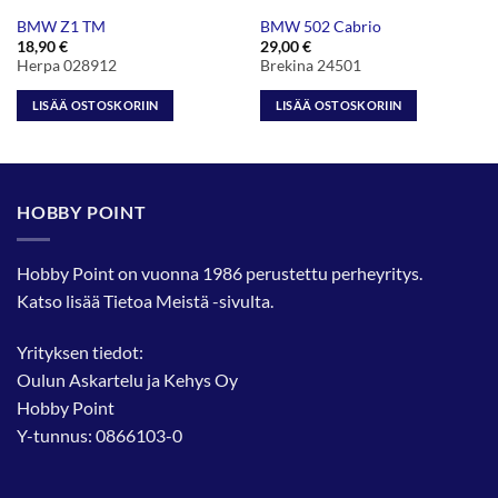
BMW Z1 TM
BMW 502 Cabrio
18,90
€
29,00
€
Herpa 028912
Brekina 24501
LISÄÄ OSTOSKORIIN
LISÄÄ OSTOSKORIIN
HOBBY POINT
Hobby Point on vuonna 1986 perustettu perheyritys.
Katso lisää
Tietoa Meistä
-sivulta.
Yrityksen tiedot:
Oulun Askartelu ja Kehys Oy
Hobby Point
Y-tunnus: 0866103-0