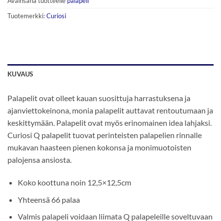
Avainsana tuotteelle
palapeli
Tuotemerkki:
Curiosi
KUVAUS
Palapelit ovat olleet kauan suosittuja harrastuksena ja
ajanviettokeinona, monia palapelit auttavat rentoutumaan ja
keskittymään. Palapelit ovat myös erinomainen idea lahjaksi.
Curiosi Q palapelit tuovat perinteisten palapelien rinnalle
mukavan haasteen pienen kokonsa ja monimuotoisten
palojensa ansiosta.
Koko koottuna noin 12,5×12,5cm
Yhteensä 66 palaa
Valmis palapeli voidaan liimata Q palapeleille soveltuvaan