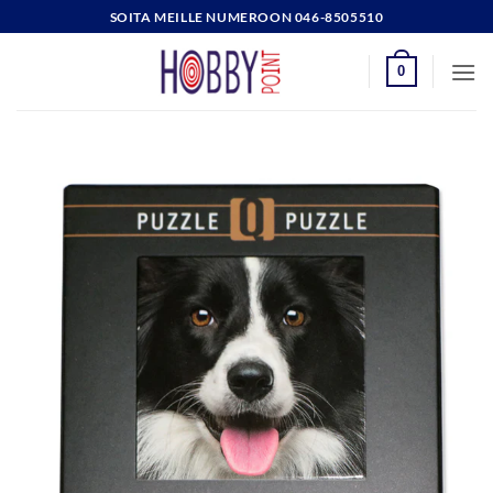
Skip
SOITA MEILLE NUMEROON 046-8505510
to
content
0