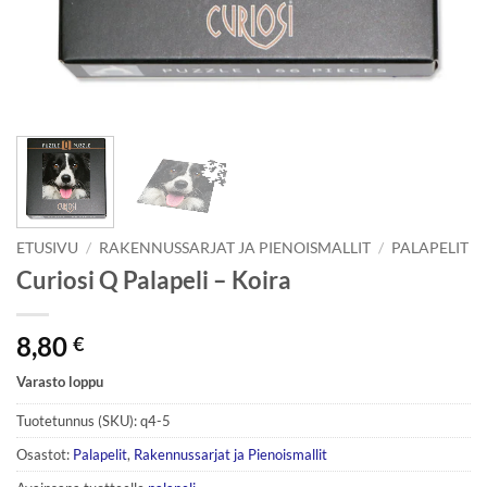
ETUSIVU
/
RAKENNUSSARJAT JA PIENOISMALLIT
/
PALAPELIT
Curiosi Q Palapeli – Koira
8,80
€
Varasto loppu
Tuotetunnus (SKU):
q4-5
Osastot:
Palapelit
,
Rakennussarjat ja Pienoismallit