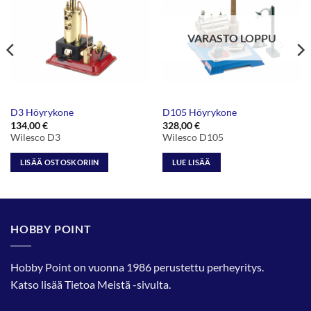
VARASTO LOPPU
D3 Höyrykone
D105 Höyrykone
134,00
€
328,00
€
Wilesco D3
Wilesco D105
LISÄÄ OSTOSKORIIN
LUE LISÄÄ
HOBBY POINT
Hobby Point on vuonna 1986 perustettu perheyritys.
Katso lisää
Tietoa Meistä
-sivulta.