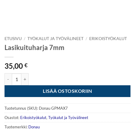
ETUSIVU
/
TYÖKALUT JA TYÖVÄLINEET
/
ERIKOISTYÖKALUT
Lasikuituharja 7mm
35,00
€
Lasikuituharja 7mm määrä
LISÄÄ OSTOSKORIIN
Tuotetunnus (SKU):
Donau GPMAX7
Osastot:
Erikoistyökalut
,
Työkalut ja Työvälineet
Tuotemerkki:
Donau