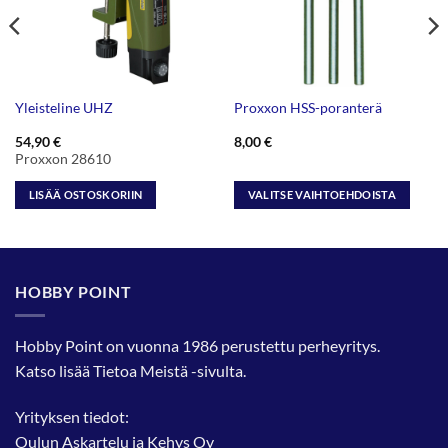
Yleisteline UHZ
Proxxon HSS-poranterä
54,90
€
8,00
€
Proxxon 28610
LISÄÄ OSTOSKORIIN
VALITSE VAIHTOEHDOISTA
Tällä
tuotteella
on
useampi
HOBBY POINT
muunnelma.
Voit
tehdä
Hobby Point on vuonna 1986 perustettu perheyritys.
valinnat
Katso lisää
Tietoa Meistä
-sivulta.
tuotteen
sivulla.
Yrityksen tiedot:
Oulun Askartelu ja Kehys Oy