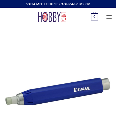
Skip
SOITA MEILLE NUMEROON 046-8505510
to
content
0